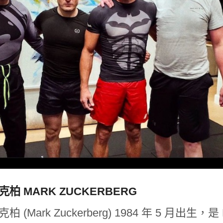
克柏 MARK ZUCKERBERG
柏 (Mark Zuckerberg) 1984 年 5 月出