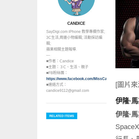
CANDICE
SayDigi.com iPhone 教學專欄作家;
3C生活,周邊小物編輯; 活動採訪編
輯;
蘋果相關主題報導.
—
■作者：Candice
■主題：３C、生活、親子
■FB粉絲團：
https://www.facebook.com/MissCandice112
[圖片
■連絡方式：
candice9112@gmail.com
伊隆·馬
伊隆·馬
RELATED ITEMS
Space