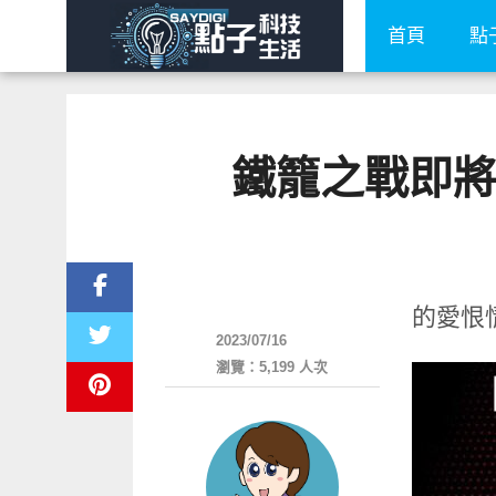
首頁
點
鐵籠之戰即將
其他
的愛恨
2023/07/16
瀏覽：5,199 人次