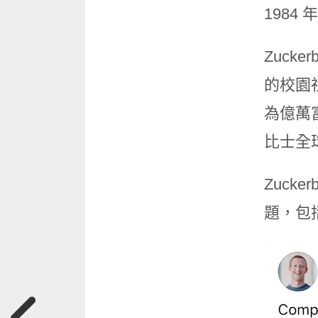
198
Zucke
的校園社
為億萬富
比士全
Zucke
題，包