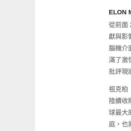
ELON
從前面
獻與影
腦機介
滿了激
批評現
祖克柏（
陸續收購
球最大
庭，也