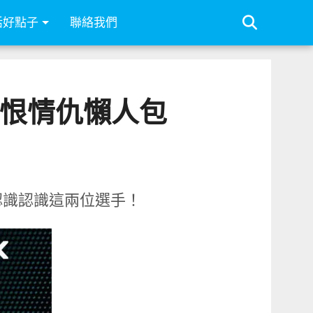
活好點子
聯絡我們
愛恨情仇懶人包
認識認識這兩位選手！