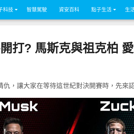
子科技
智慧駕駛
資安百科
點子生活
生
開打? 馬斯克與祖克柏 
情仇，讓大家在等待這世紀對決開賽時，先來