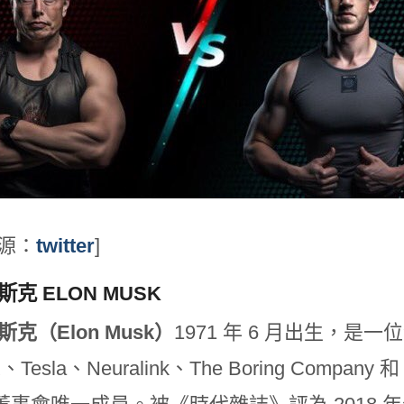
來源：
twitter
]
斯克 ELON MUSK
斯克（Elon Musk）
1971 年 6 月出生，
X、Tesla、Neuralink、The Boring Company