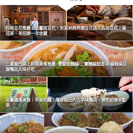
台南豆花推薦｜筑馨居豆花！米其林跨界開豆花店！古法豆花、菊
花茶、老招牌一次收藏
三重龍門路上排隊美食推薦~雙囍號麵線/三寶麵線超澎湃/麻辣臭豆
腐鴨血入味好吃
宜蘭礁溪美食｜早吳吃麵：隱身稻田的古早味麵店，想吃記得早點
來