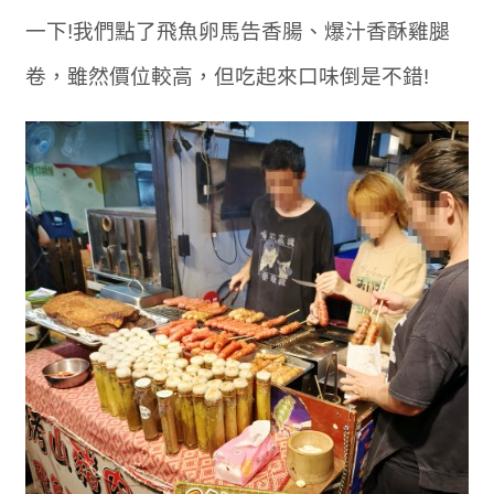
一下!我們點了飛魚卵馬告香腸、爆汁香酥雞腿
卷，雖然價位較高，但吃起來口味倒是不錯!