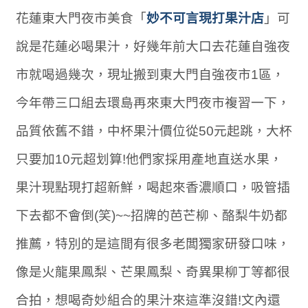
花蓮東大門夜市美食「
妙不可言現打果汁店
」可
說是花蓮必喝果汁，好幾年前大口去花蓮自強夜
市就喝過幾次，現址搬到東大門自強夜市1區，
今年帶三口組去環島再來東大門夜市複習一下，
品質依舊不錯，中杯果汁價位從50元起跳，大杯
只要加10元超划算!他們家採用產地直送水果，
果汁現點現打超新鮮，喝起來香濃順口，吸管插
下去都不會倒(笑)~~招牌的芭芒柳、酪梨牛奶都
推薦，特別的是這間有很多老闆獨家研發口味，
像是火龍果鳳梨、芒果鳳梨、奇異果柳丁等都很
合拍，想喝奇妙組合的果汁來這準沒錯!文內還