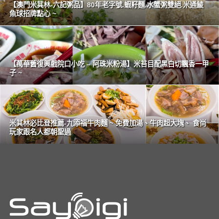
【澳門米其林-六記粥品】80年老字號.蝦籽麵.水蟹粥雙絕.米通鯪
魚球招牌點心 ~
【萬華舊復興戲院口小吃 – 阿珠米粉湯】米苔目配黑白切飄香一甲
子 ~
米其林必比登推薦-九添福牛肉麵 ~ 免費加湯、牛肉超大塊、 食尚
玩家跟名人都朝聖過