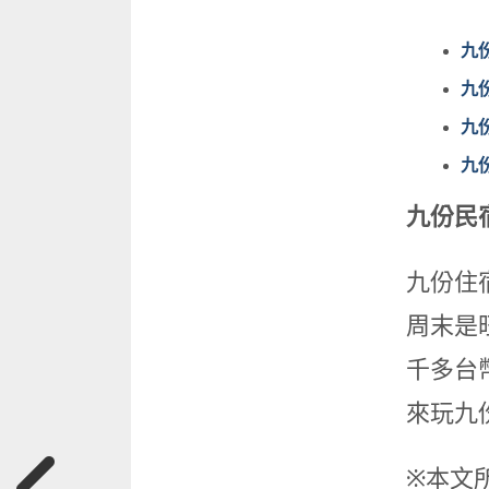
九
九
九
九
九份民
九份住
周末是
千多台
來玩九
※本文