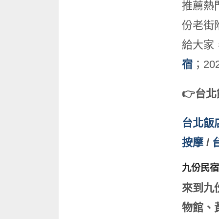
推薦熱
份老街
給大家
宿
；2
👉台
台北飯
按摩
/
九份民宿
來到九
物館、