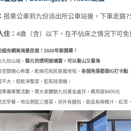
：
搭乘公車到九份派出所公車站後，下車走路7
入住：
4歲（含）以下，在不佔床之情況下可免
份超夯網美海景民宿！2020年新開幕！
在九份山城，
整片的透明玻璃窗，可以看山又看海
共空間精心佈置，乾燥花和民族風地毯，
各個角落都是IG打卡點
間不大，但乾淨整潔，配有除濕機，
間準備導覽活動，帶大家體驗九份黃金歲月，費用是$400元
助式早餐，地瓜粥配三樣菜，另外有麵包，飲品有柳橙汁、紅茶