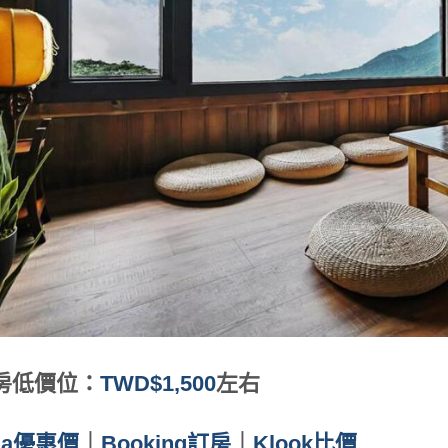
房低價位：
TWD$1,500
左右
da優惠價
｜
Booking訂房
｜
Klook比價