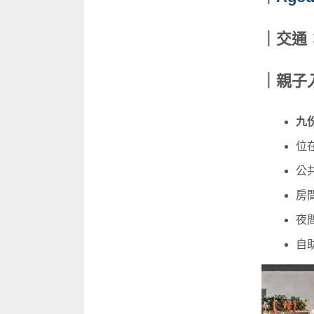
｜交通
｜親子
九
位
公
房
夜
自