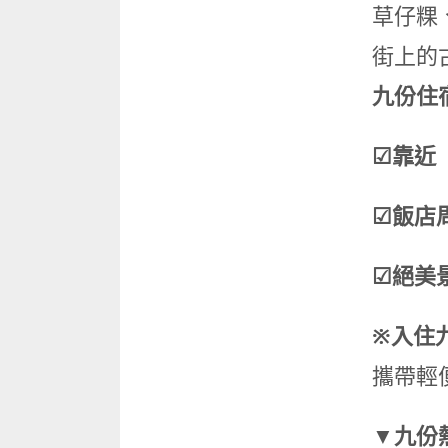
草仔粿
街上的
九份住
☑靠近
☑飯店
☑絕美
※入住
攜帶輕
▼九份