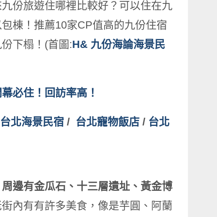
來九份旅遊住哪裡比較好？可以住在九
包棟！推薦10家CP值高的九份住宿
份下榻！(首圖:
H& 九份海論海景民
開幕必住！回訪率高！
台北海景民宿
/
台北寵物飯店
/
台北
、周邊有金瓜石、十三層遺址、黃金博
老街內有有許多美食，像是芋圓、阿蘭