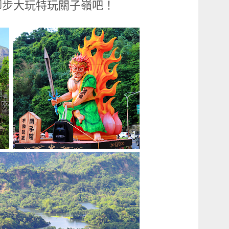
腳步大玩特玩關子嶺吧！