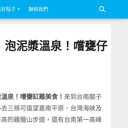
活好點子
聯絡我們
！泡泥漿溫泉！嚐甕仔
漿溫泉！嚐甕缸雞美食！
來到台南關子
必去三條可遠望嘉南平原、台灣海峽及
不高的雞籠山步道，還有台南第一高峰