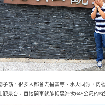
關子嶺，很多人都會去碧雲寺、水火同源，肉
山觀景台，直接開車就能抵達海拔645公尺的枕