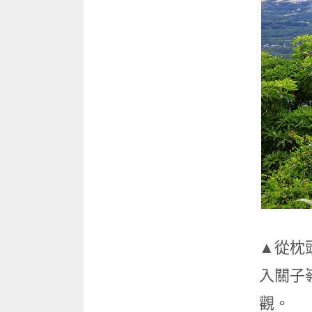
▲從枕
入關子
觀。