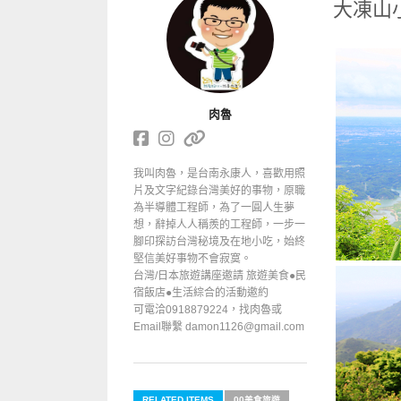
大凍山
肉魯
我叫肉魯，是台南永康人，喜歡用照
片及文字紀錄台灣美好的事物，原職
為半導體工程師，為了一圓人生夢
想，辭掉人人稱羨的工程師，一步一
腳印探訪台灣秘境及在地小吃，始終
堅信美好事物不會寂寞。
台灣/日本旅遊講座邀請 旅遊美食●民
宿飯店●生活綜合的活動邀約
可電洽0918879224，找肉魯或
Email聯繫 damon1126@gmail.com
RELATED ITEMS
00美食旅遊