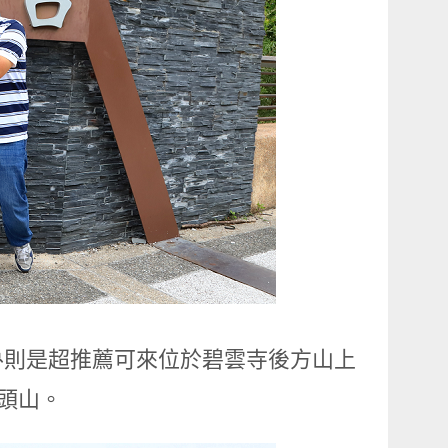
魯則是超推薦可來位於碧雲寺後方山上
頭山。