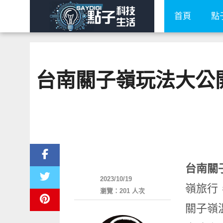
首頁
點
台南關子嶺玩法大公
好好吃
台南關
2023/10/19
嶺旅行
瀏覽：201 人次
關子嶺