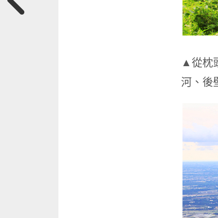
▲從枕
河、後