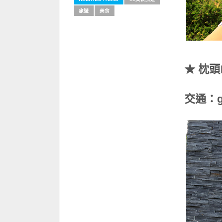
旅遊
美食
★ 枕頭
交通：g