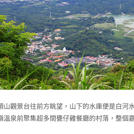
頭山觀景台往前方眺望，山下的水庫便是白河
嶺溫泉前聚集超多間甕仔雞餐廳的村落，整個