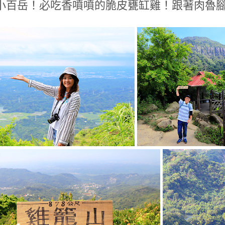
小百岳！必吃香噴噴的脆皮甕缸雞！跟著肉魯