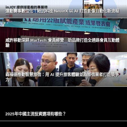
運動賽事數位化！紐因科技 NeuinX 以 AI 打造影像自動化新流程
威許移動深耕 MarTech 會員經營 助品牌打造全通路會員互動體
驗
森福德推動智慧旅宿：用 AI 提升旅客體驗並為旅宿業者打造競爭
力
2025年中國主流投資選項有哪些？