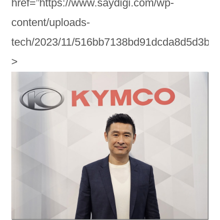
href=”https://www.saydigi.com/wp-
content/uploads-
tech/2023/11/516bb7138bd91dcda8d5d3bd1
>