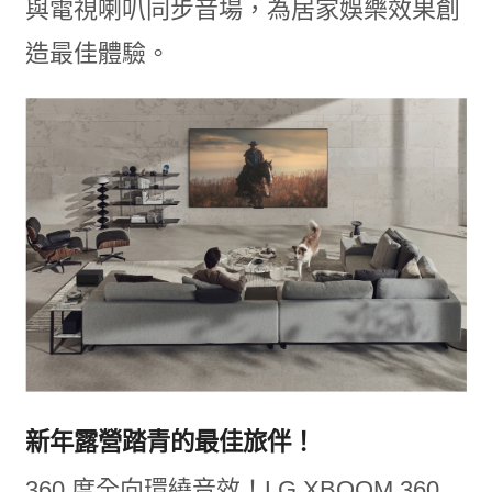
與電視喇叭同步音場，為居家娛樂效果創
造最佳體驗。
新年露營踏青的最佳旅伴！
360 度全向環繞音效！LG XBOOM 360