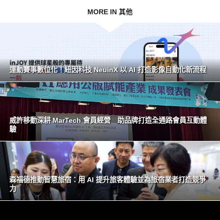
MORE IN 其他
運動賽事數位化！紐因科技 NeuinX 以 AI 打造影像自動化新流程
威許移動深耕 MarTech 會員經營 助品牌打造全通路會員互動體
驗
森福德推動智慧旅宿：用 AI 提升旅客體驗並為旅宿業者打造競爭
力