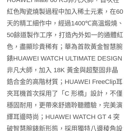
紅色陶瓷燒製過程中加入稀土元素，在60
天的精工細作中，經過1400℃高溫煅燒、
50餘道製作工序，打造內外如一的通體紅
色，盡顯珍貴稀有；華為首款黃金智慧腕
錶HUAWEI WATCH ULTIMATE DESIGN
非凡大師，加入 18K 黃金與超堅固非晶
鋯合金的高階材質；HUAWEI FreeClip耳
夾耳機首次採用了「C 形橋」設計，不僅
穩固耐用，更帶來舒適聆聽體驗，完美演
繹耳邊時尚；HUAWEI WATCH GT 4 突
破智慧腕錶新形態，採用獨特八邊稜角設