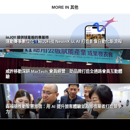
MORE IN 其他
運動賽事數位化！紐因科技 NeuinX 以 AI 打造影像自動化新流程
威許移動深耕 MarTech 會員經營 助品牌打造全通路會員互動體
驗
森福德推動智慧旅宿：用 AI 提升旅客體驗並為旅宿業者打造競爭
力