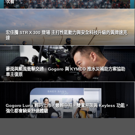
次看
宏佳騰 STR X 300 登場 主打性能動力與安全科技升級的黃牌速克
達
豪雨與颱風衝擊交通 Gogoro 與 KYMCO 推水災補助方案協助
車主復原
Gogoro Luna 輕巧上市，最輕中柱、雙置杯架與 Keyless 功能，
強化都會騎乘舒適體驗