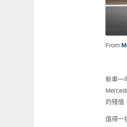
From
M
新車一年
Merc
的殘值，
值得一提