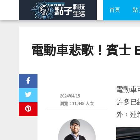
首頁
點
電動車悲歌！賓士 
其他
電動車
2024/04/15
許多已
瀏覽：11,448 人次
外，連