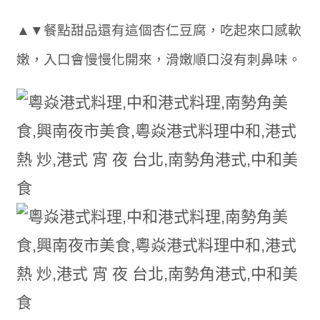
▲▼餐點甜品還有這個杏仁豆腐，吃起來口感軟
嫩，入口會慢慢化開來，滑嫩順口沒有刺鼻味。