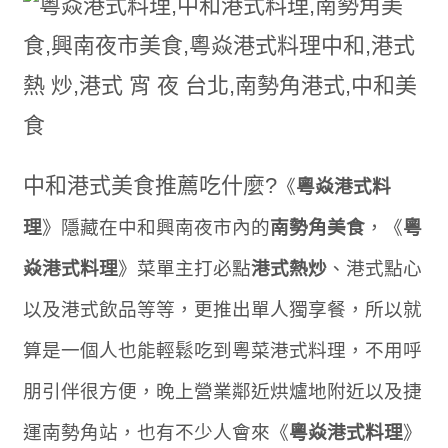
中和港式美食推薦吃什麼?
《
粵焱港式料
理
》隱藏在中和興南夜市內的
南勢角美食
，《
粵
焱港式料理
》菜單主打必點
港式熱炒
、港式點心
以及港式飲品等等，更推出單人獨享餐，所以就
算是一個人也能輕鬆吃到粵菜港式料理，不用呼
朋引伴很方便，晚上營業鄰近烘爐地附近以及捷
運南勢角站，也有不少人會來《
粵焱港式料理
》