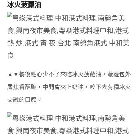
冰火菠蘿油
▲▼餐後點心少不了來吃冰火菠蘿油，菠蘿包外
層焦香酥脆，中間會夾上奶油，咬下去有種冰火
交融的口感。