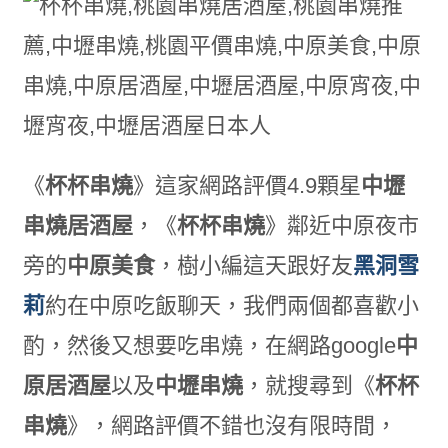
《
杯杯串燒
》這家網路評價4.9顆星
中壢
串燒居酒屋
，《
杯杯串燒
》鄰近中原夜市
旁的
中原美食
，樹小編這天跟好友
黑洞雪
莉
約在中原吃飯聊天，我們兩個都喜歡小
酌，然後又想要吃串燒，在網路google
中
原居酒屋
以及
中壢串燒
，就搜尋到《
杯杯
串燒
》，網路評價不錯也沒有限時間，