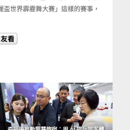
ty「安麗盃世界霹靂舞大賽」這樣的賽事，
READ
MORE
森福德推動智慧旅宿：用 AI 提升旅客體