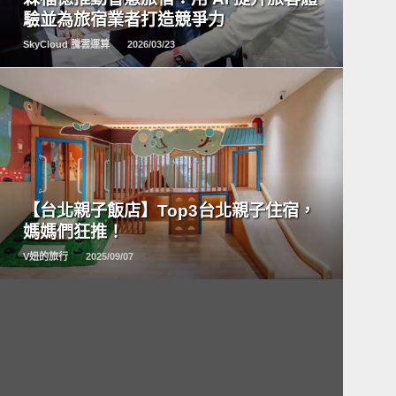
驗並為旅宿業者打造競爭力
SkyCloud 騰雲運算
2026/03/23
READ
MORE
【台北親子飯店】Top3台北親子住宿，
媽媽們狂推！
V妞的旅行
2025/09/07