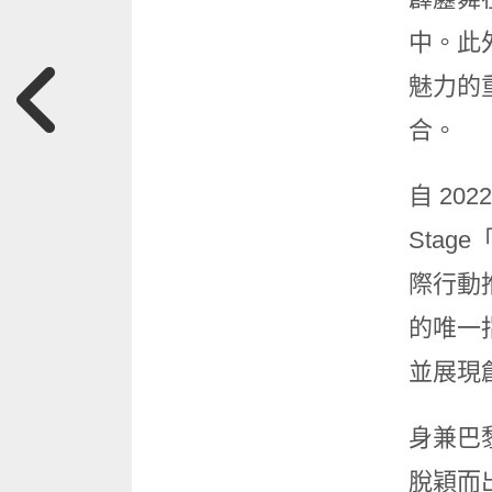
中。此
魅力的
合。
自 20
Stag
際行動推
的唯一
並展現
身兼巴
脫穎而