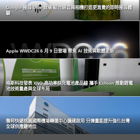
Google 搜尋 Live 登場 結合語音與相機打造更直覺的即時搜尋體
驗
Apple WWDC26 6 月 9 日登場 聚焦 AI 技術與軟體更新
格斯科技發表 XNO 高功率快充電池產品線 攜手 Echion 推動鋰電
池技術量產與全球布局
聯邦快遞桃園國際機場轉運中心擴建啟用 分揀量能提升強化台灣
全球供應鏈地位