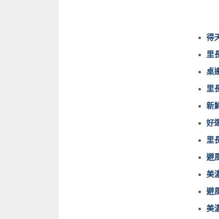
得
里
桌
里
新鮮
好
里長
避
美濃
避風
美濃