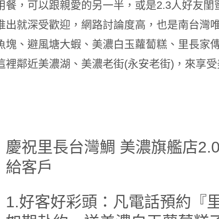
用餐，可以跟親愛的另一半，或是2.3人好友
推出就深受歡迎，網路討論度高，也是南台灣
魚塊、避風塘大蝦、美濃白玉蘿蔔糕、里長家
這裡鄰近美濃湖、美濃老街(永安老街)，來享
慶祝里長台灣鯛 美濃旗艦店2.
給客戶
1.好客好彩頭：凡電話預約『