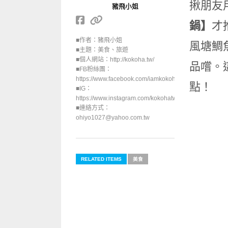
揪朋友
豬飛小姐
鍋】
才
■作者：豬飛小姐
風塘鯛
■主題：美食、旅遊
■個人網站：http://kokoha.tw/
品嚐。
■FB粉絲團：
https://www.facebook.com/iamkokoha/
點！
■IG：
https://www.instagram.com/kokohatw/
■連絡方式：
ohiyo1027@yahoo.com.tw
RELATED ITEMS
美食