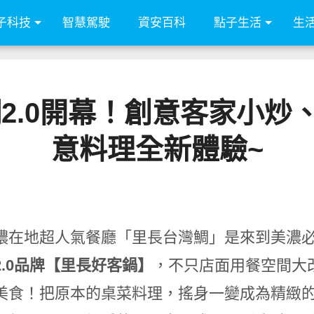
子科技
智慧駕駛
資安百科
點子生活
生
鯛2.0開幕！創意客家小炒
意料理全新體驗~
濃在地超人氣餐廳「里長台灣鯛」是來到美濃
2.0品牌【里長好客鍋】
，不只店面用餐空間大
美食！把原本的桌菜料理，搖身一變成為精緻