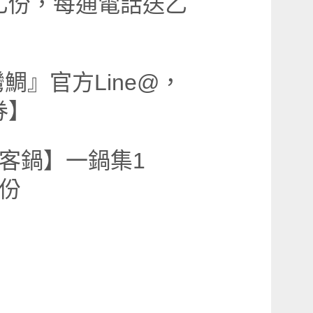
乙份，每通電話送乙
鯛』官方Line@，
券】
客鍋】一鍋集1
份