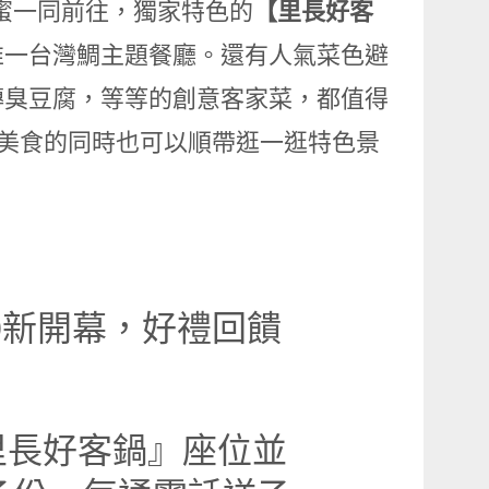
閨蜜一同前往，獨家特色的
【里長好客
唯一台灣鯛主題餐廳。還有人氣菜色避
傳臭豆腐，等等的創意客家菜，都值得
受美食的同時也可以順帶逛一逛特色景
0新開幕，好禮回饋
里長好客鍋』座位並