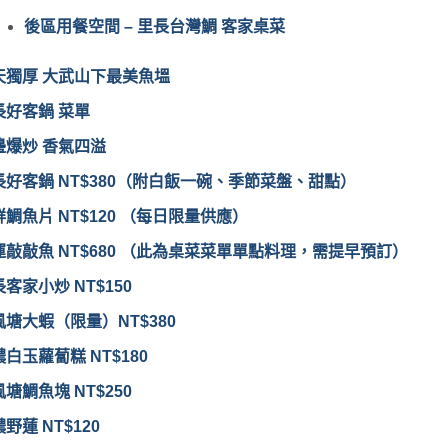
後區用餐空間 – 里長台灣鯛 客家桌菜
天獨厚 大武山下最美魚塭
長好客鍋 菜單
邊爆炒 香氣四溢
長好客鍋 NT$380（附白飯一碗、季節菜盤、甜點）
鯛魚片 NT$120 （每日限量供應）
運敲敲魚 NT$680 （此為桌菜菜單單點料理，需提早預訂）
客家小炒 NT$150
風塘大蝦（限量）NT$380
白玉蘿蔔糕 NT$180
塘鯛魚塊 NT$250
野蓮 NT$120