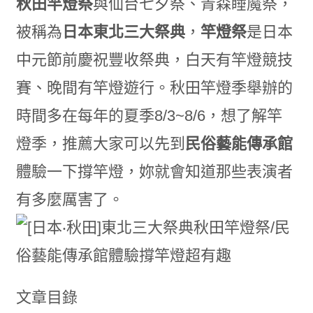
秋田竿燈祭
與仙台七夕祭、青森睡魔祭，
被稱為
日本東北三大祭典
，
竿燈祭
是日本
中元節前慶祝豐收祭典，白天有竿燈競技
賽、晚間有竿燈遊行。秋田竿燈季舉辦的
時間多在每年的夏季8/3~8/6，想了解竿
燈季，推薦大家可以先到
民俗藝能傳承館
體驗一下撐竿燈，妳就會知道那些表演者
有多麼厲害了。
文章目錄