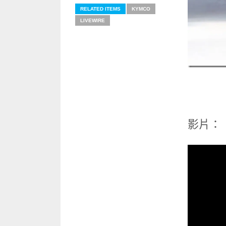
RELATED ITEMS
KYMCO
LIVEWIRE
影片：