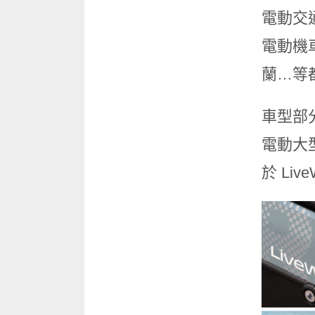
電動交
電動機
蘭…等
車型部分
電動大
於 Liv