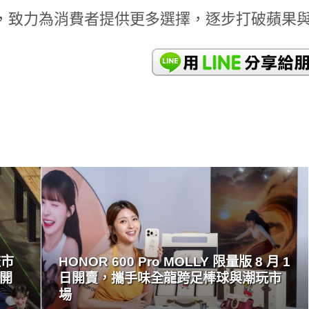
，致力為消費者提供更多選擇，逐步打破蘋果
READ
MORE
流市
HONOR 600 Pro MOLLY 限量版 8 月 1
量開
日開賣，攜手味全龍跨足棒球與潮玩市
場