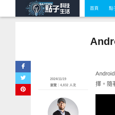
首頁
點
And
智慧手機
And
2024/11/19
擇。隨
瀏覽：4,832 人次