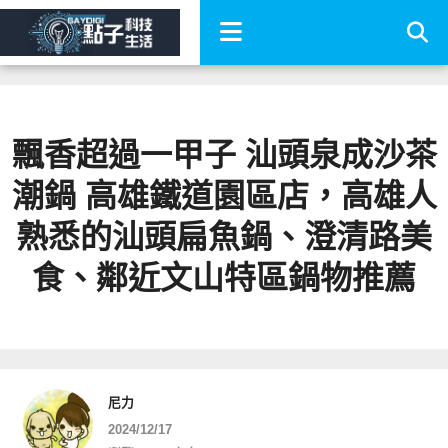
飄香超過一甲子 汕頭泉成沙茶
潮鍋 高雄鐵道園區店，高雄人
熟悉的汕頭扁魚鍋、澄清路美
食、鄰近文山特區鍋物推薦
尼力
2024/12/17