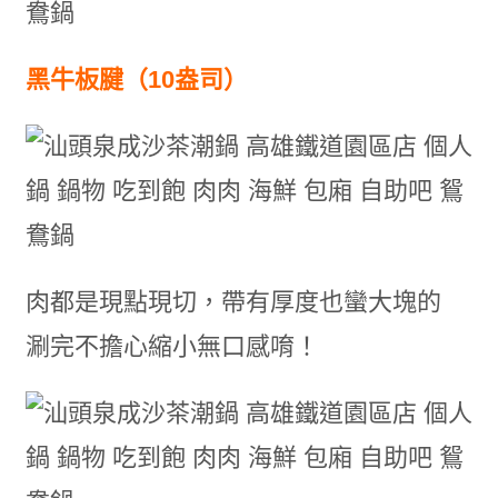
黑牛板腱（10盎司）
肉都是現點現切，帶有厚度也蠻大塊的
涮完不擔心縮小無口感唷！