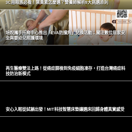
3C用眼族必看！葉黃素怎麼選？營養師解析8大挑選原則
培婗攜手托育中心推出「EVA防撞角」兌換活動：關注數位居家安
全與嬰幼兒照護環境
再生醫療雙法上路！從癌症篩檢到免疫細胞凍存，打造台灣癌症科
技防治新模式
安心入眠從試躺出發！MIT科技智慧床墊讓選床回歸身體真實感受