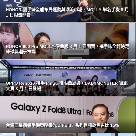
HONOR 攜手味全龍布局運動與潮流市場，MOLLY 聯名手機 8 月
1 日限量開賣
HONOR 600 Pro MOLLY 限量版 8 月 1 日開賣，攜手味全龍跨足
棒球與潮玩市場
OPPO Reno16 攜手 Pingu 推限量周邊，BABYMONSTER 舞蹈
大賽 8 月 1 日登場
台灣三星摺疊手機策略曝光 Z Fold8 系列目標銷售占比 15%