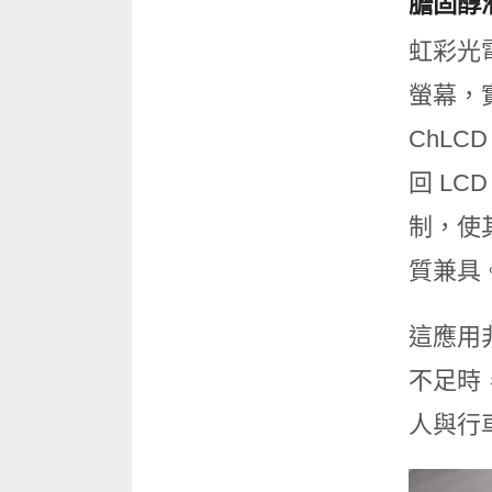
膽固醇液
虹彩光電
螢幕，
ChL
回 L
制，使
質兼具
這應用
不足時
人與行