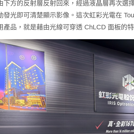
由下方的反射層反射回來，經過液晶層再次選
發光即可清楚顯示影像。這次虹彩光電在 Touch 
用產品，就是藉由光線可穿透 ChLCD 面板的