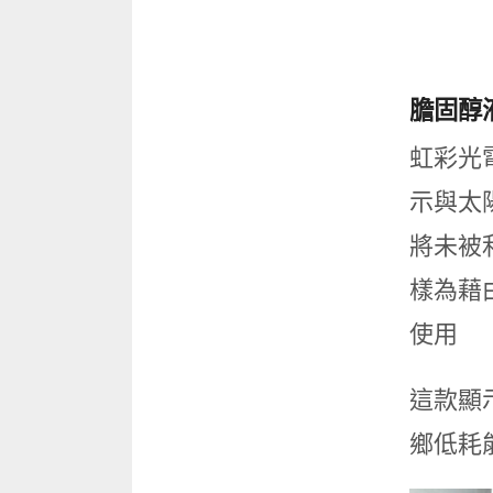
膽固醇液
虹彩光電
示與太陽
將未被
樣為藉
使用
這款顯
鄉低耗