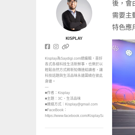
後，會
需要主動
特色應
KISPLAY
Kisplay為Saydigi.com總編輯，喜好
各式各樣科技生活新鮮事，也樂於以
輕鬆自然方式將新知傳達給讀者，讓
科技話題與生活品味永遠圍繞在彼此
身邊。
—
■作者：Kisplay
■主題：3C、生活品味
■連絡方式：Kisplay@gmail.com
■FaceBook：
https://www.facebook.com/KisplaySayGoodbuy/