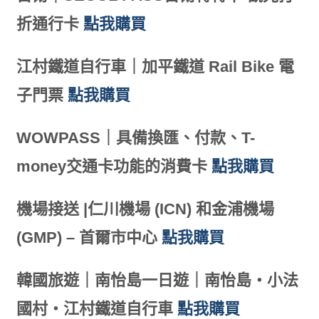
折通行卡
點我購買
江村鐵道自行車｜加平鐵道 Rail Bike 電
子門票
點我購買
WOWPASS｜具備換匯、付款、T-
money交通卡功能的消費卡
點我購買
機場接送 |仁川機場 (ICN) 和金浦機場
(GMP) – 首爾市中心
點我購買
韓國旅遊｜南怡島一日遊｜南怡島・小法
國村・江村鐵道自行車
點我購買