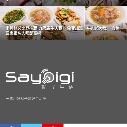
米其林必比登推薦-九添福牛肉麵 ~ 免費加湯、牛肉超大塊、 食尚
玩家跟名人都朝聖過
一起用好點子過好生活吧！