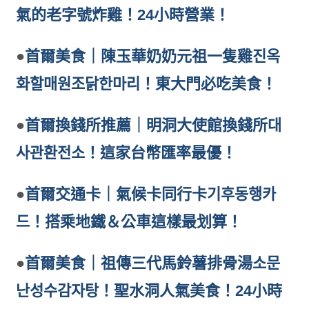
氣的老字號炸雞！24小時營業！
●
首爾美食｜陳玉華奶奶元祖一隻雞진옥
화할매원조닭한마리！東大門必吃美食！
●
首爾換錢所推薦｜明洞大使館換錢所대
사관환전소！這家台幣匯率最優！
●
首爾交通卡｜氣候卡同行卡기후동행카
드！搭乘地鐵＆公車這樣最划算！
●
首爾美食｜祖傳三代馬鈴薯排骨湯소문
난성수감자탕！聖水洞人氣美食！24小時