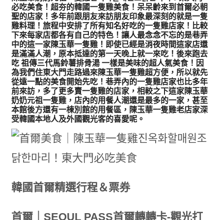
必吃美食！
超夯的韓國一隻雞美食！呆呆齡來到首爾必朝
聖的店家！多年前跟朋友來訪朋友印象最深刻的就是一隻
雞料理！旅程中安排了所有知名好吃的一隻雞店家！比較
下來每家店都各有自己的特色！讓人最念念不忘的是巷弄
中的這一家陳玉華一隻雞！即使已經是消夜時間這家店還
是滿滿人潮，原本抵達的第一天晚上就一來吃！後來跑去
吃
祖傳三代馬鈴薯排骨湯
一樣是美味的超人氣美食！因
為我們住東大門走路過來陳玉華一隻雞超方便，所以就先
從遠一點的美食開始先吃！巷弄內的一隻雞店家也比多年
前來訪，多了更多賣一隻雞的店家，相較之下這家陳玉華
奶奶元祖一隻雞，店內的用餐人潮還是最多的一家，甚至
本館後方還有一棟別館的用餐區，陳玉華一隻雞老店家深
受韓國本地人及外國觀光客的喜愛呢。
韓國首爾精選行程＆票券
首爾｜SEOUL PASS首爾轉轉卡-觀光打