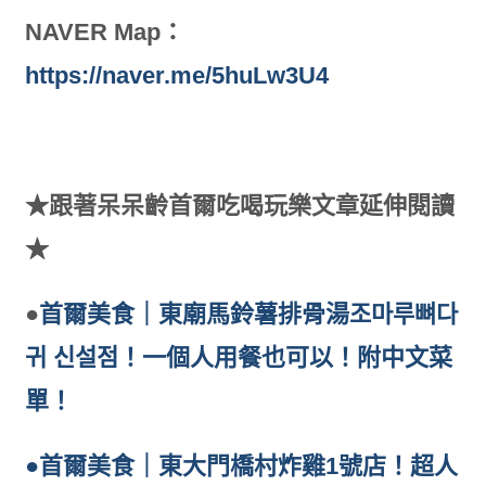
NAVER Map：
https://naver.me/5huLw3U4
★跟著呆呆齡首爾吃喝玩樂文章延伸閱讀
★
●
首爾美食｜東廟馬鈴薯排骨湯조마루뼈다
귀 신설점！一個人用餐也可以！附中文菜
單！
●首爾美食｜東大門橋村炸雞1號店！超人