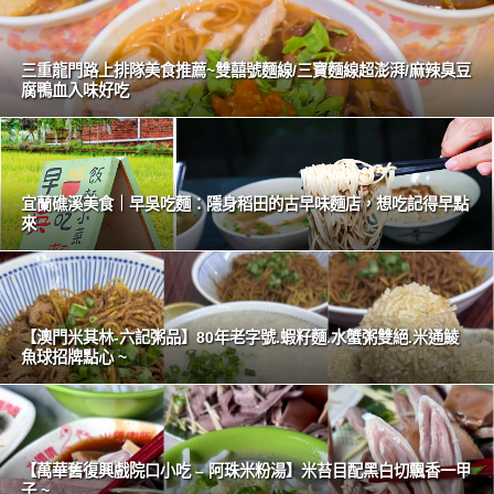
三重龍門路上排隊美食推薦~雙囍號麵線/三寶麵線超澎湃/麻辣臭豆
腐鴨血入味好吃
宜蘭礁溪美食｜早吳吃麵：隱身稻田的古早味麵店，想吃記得早點
來
【澳門米其林-六記粥品】80年老字號.蝦籽麵.水蟹粥雙絕.米通鯪
魚球招牌點心 ~
【萬華舊復興戲院口小吃 – 阿珠米粉湯】米苔目配黑白切飄香一甲
子 ~