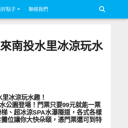
活好點子
聯絡我們
就來南投水里冰涼玩水
水里冰涼玩水趣！
30在水里親水公園登場！門票只要99元就能一票
梯、超冰涼SPA水瀑隧道，各式各樣
食攤位讓你大快朵頤，憑門票還可到特