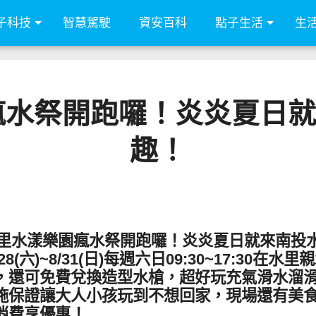
子科技
智慧駕駛
資安百科
點子生活
生
園瘋水祭開跑囉！炎炎夏日
趣！
5水里水漾樂園瘋水祭開跑囉！炎炎夏日就來南投
/6/28(六)~8/31(日)每週六日09:30~17:
，還可免費兌換造型水槍，超好玩充氣滑水溜滑
施保證讓大人小孩玩到不想回家，現場還有美
消費享優惠！