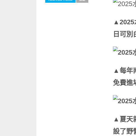
▲20
日可別
▲每年
免費進
▲夏天
設了野