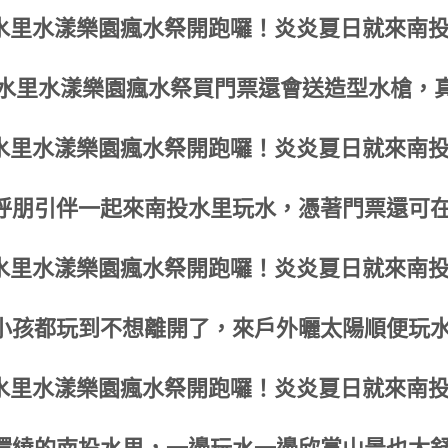
25水里水漾樂園瘋水祭買門票還會送造型水槍，
呼朋引伴一起來南投水里玩水，憑著門票還可
小孩都玩到不想離開了，來戶外曬太陽順便玩