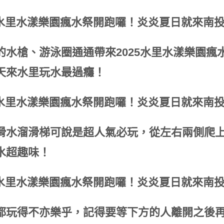
的水槍、游泳圈通通帶來2025水里水漾樂園
天來水里玩水最過癮！
滑水溜滑梯可說是超人氣必玩，從左右兩側爬
水超趣味！
都玩得不亦樂乎，記得要等下方的人離開之後