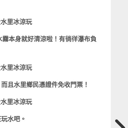
！水霧本身就好清涼啦！有徜徉瀑布負
！而且水里鄉民憑證件免收門票！
狂玩水吧。