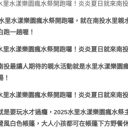
25水里水漾樂園瘋水祭開跑囉，就在南投水里
白跑一趟喔！
南投最讓人期待的親水活動就是水里水漾樂園
場！
就是要玩水才過癮，2025水里水漾樂園瘋水
營風白色帳篷，大人小孩都可在帳篷下方野餐