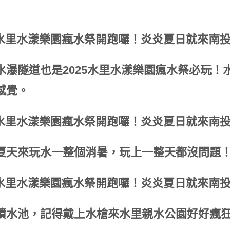
A水瀑隧道也是2025水里水漾樂園瘋水祭必玩
感覺。
夏天來玩水一整個消暑，玩上一整天都沒問題
噴水池，記得戴上水槍來水里親水公園好好瘋