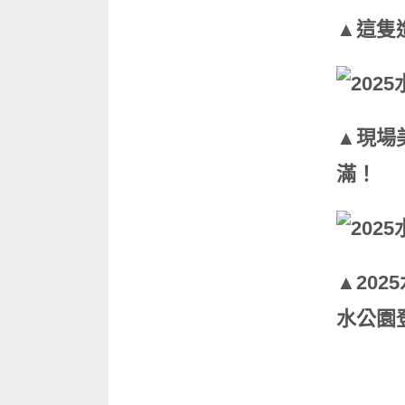
▲這隻
▲現場
滿！
▲20
水公園