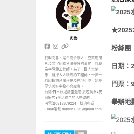
★20
肉魯
粉絲團
我叫肉魯，是台南永康人，喜歡用照
片及文字紀錄台灣美好的事物，原職
日期：20
為半導體工程師，為了一圓人生夢
想，辭掉人人稱羨的工程師，一步一
腳印探訪台灣秘境及在地小吃，始終
門票：
堅信美好事物不會寂寞。
台灣/日本旅遊講座邀請 旅遊美食●民
宿飯店●生活綜合的活動邀約
舉辦地
可電洽0918879224，找肉魯或
Email聯繫 damon1126@gmail.com
RELATED ITEMS
旅遊