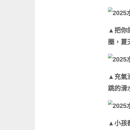
▲把你
圈，夏
▲充氣
跳的滑
▲小孩