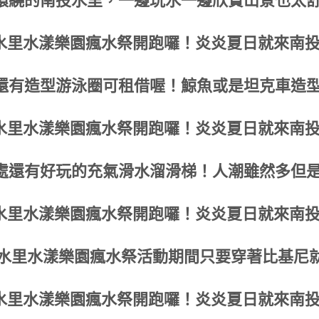
環繞的南投水里，一邊玩水一邊欣賞山景也太
還有造型游泳圈可租借喔！鯨魚或是坦克車造
處還有好玩的充氣滑水溜滑梯！人潮雖然多但
25水里水漾樂園瘋水祭活動期間只要穿著比基尼