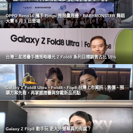
OPPO Reno16 攜手 Pingu 推限量周邊，BABYMONSTER 舞蹈
大賽 8 月 1 日登場
台灣三星摺疊手機策略曝光 Z Fold8 系列目標銷售占比 15%
Galaxy Z Fold8 Ultra、Fold8、Flip8 台灣上市資訊：售價、預
購方案先看，再掌握摺疊與穿戴新品亮點
Galaxy Z Flip8 動手玩 更大外螢幕真的有感？