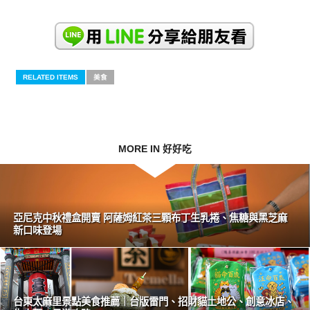
RELATED ITEMS
美食
MORE IN 好好吃
亞尼克中秋禮盒開賣 阿薩姆紅茶三顆布丁生乳捲、焦糖與黑芝麻
新口味登場
台東太麻里景點美食推薦｜台版雷門、招財貓土地公、創意冰店、