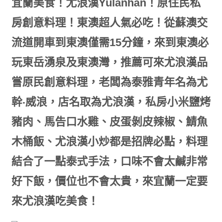
宜蘭美食！尤浪漢Yulanhan！原住民私
房創意料理！東澳超人氣必吃！
從蘇澳交
流道開車到東澳僅需15分鐘，來到東澳必
玩東岳湧泉及東澳灣，推薦可來尤浪漢品
嘗原民創意料理，老闆為泰雅青年名為尤
幹‧威浪，店名取為尤浪漢，私房小米鹽烤
豬肉、馬告口水雞、皮蛋剝皮辣椒、鯖魚
木桶飯、尤浪漢小炒都是招牌必點，料理
結合了一點泰式手法，口味不會太鹹非常
好下飯，價位也不會太貴，來宜蘭一定要
來尤浪漢吃美食！