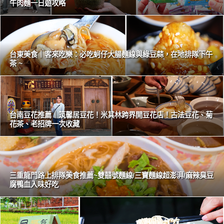
牛肉麵一日遊攻略
台東美食｜客來吃樂：必吃蚵仔大腸麵線與綠豆蒜，在地排隊下午
茶 ~
台南豆花推薦｜筑馨居豆花！米其林跨界開豆花店！古法豆花、菊
花茶、老招牌一次收藏
三重龍門路上排隊美食推薦~雙囍號麵線/三寶麵線超澎湃/麻辣臭豆
腐鴨血入味好吃