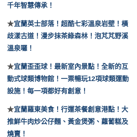
千年智慧傳承！
★
宜蘭英士部落！超酷七彩溫泉岩壁！橫
歧漾古道！漫步抹茶綠森林！泡芃芃野溪
溫泉囉！
★
宜蘭歪歪球！最新室內景點！全新的互
動式球類博物館！一票暢玩12項球類運動
設施！每一項都好有創意！
★
宜蘭羅東美食！行運茶餐創意港點！大
推鮮牛肉炒公仔麵、黃金煲粥、蘿蔔糕及
燒賣！