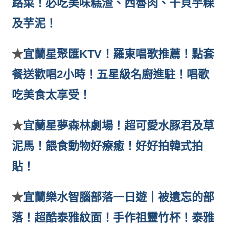
路菜！必吃美味糕渣、西魯肉、干貝芋粿
及芋泥！
★
宜蘭星聚匯KTV！羅東唱歌推薦！點套
餐送歡唱2小時！五星級名廚進駐！唱歌
吃美食太享受！
★
宜蘭星夢森林劇場！超可愛水豚君及草
泥馬！餵食動物好療癒！好好拍韓式拍
貼！
★
宜蘭樂水智腦部落一日遊｜被遺忘的部
落！超酷泰雅紋面！手作祖靈竹杯！泰雅