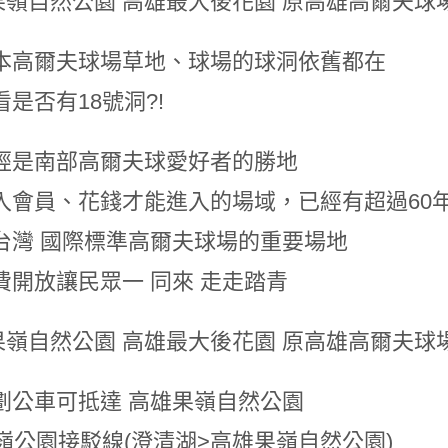
本高爾夫球場草地、球場的球洞依舊都在
是否有18號洞?!
經是南部高爾夫球愛好者的勝地
入會員、花錢才能進入的場域，已經有超過60
台灣 國際標準高爾夫球場的重要場地
費開放讓民眾一 同來 走走踏青
劃公車可抵達 高雄果嶺自然公園
果嶺公園接駁線(澄清湖>高雄果嶺自然公園)