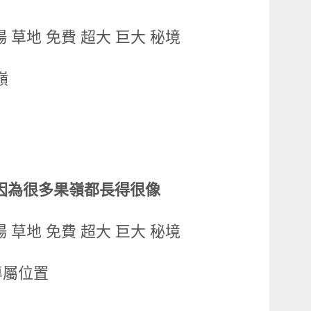
嶺
因為很多果嶺都長得很像
專屬位置