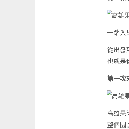
一踏入
從出發
也就是
第一次
高雄果
整個園