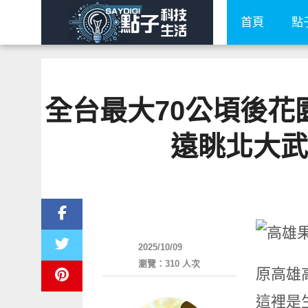
首頁
點
全台最大70公頃後花
遠眺北大武
好好玩
2025/10/09
瀏覽：310 人次
原高雄
這裡是