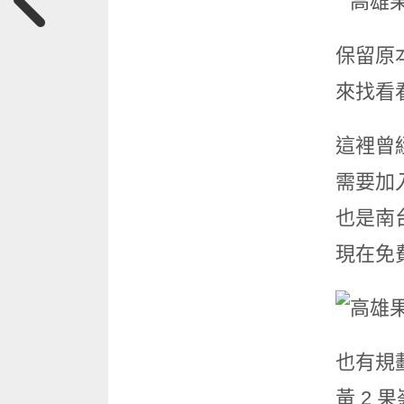
保留原
來找看看
這裡曾
需要加
也是南
現在免
也有規
黃 2 