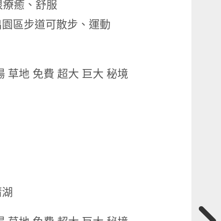
很療癒、舒服
出園區步道可散步、運動
清湖