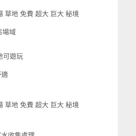
態場域
地可遊玩
舒適
尾水收集處理