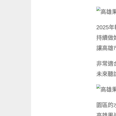
202
持續做
讓高雄
非常適
未來聽
園區的
高雄果