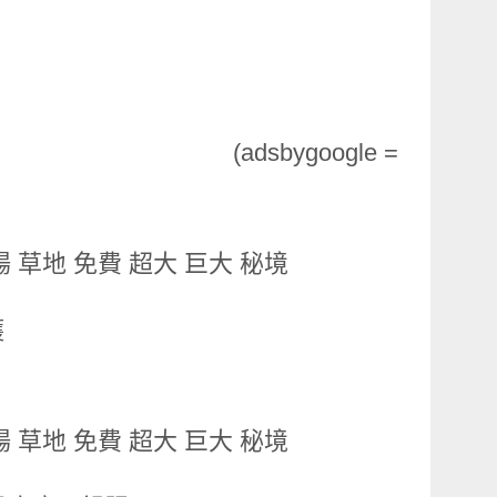
(adsbygoogle =
護