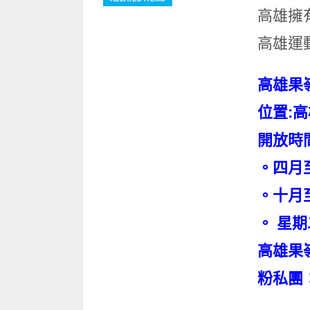
高雄擁
高雄運
高雄果
位置:高
開放時
。四月至
。十月至
。 星
高雄果
粉私團