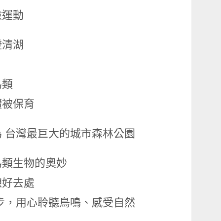
險運動
澄清湖
鳥類
續被保育
 台灣最巨大的城市森林公園
鳥類生物的奧妙
憩好去處
步，用心聆聽鳥鳴、感受自然