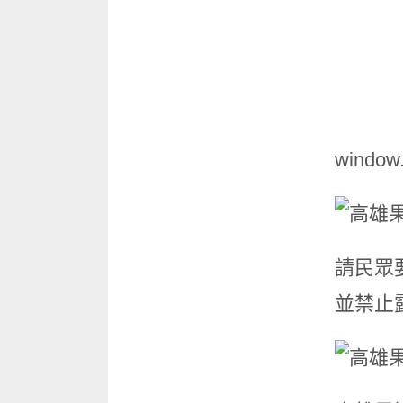
window.a
請民眾
並禁止