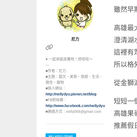
雖然早
高雄最
澄清湖
尼力
這裡有
♥ 一起來歐皮賽吧！挖哈哈～
所以格
—
■作者：尼力
■主題：圖文、美食、旅遊、生活、
從金獅
兩性、寵物
■個人網站：
http://nellydyu.pixnet.net/blog
短短一
■FB粉絲團：
http://www.facebook.com/nellydyu0608
■連絡方式：nelly068@gmail.com
高雄果
推薦假
RELATED ITEMS