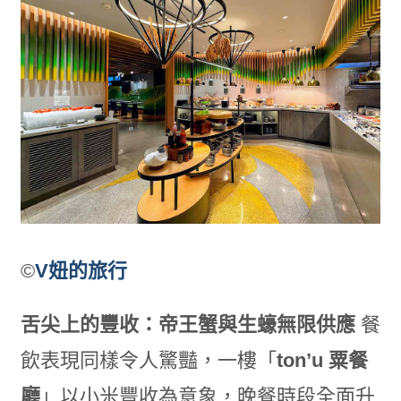
©
V妞的旅行
舌尖上的豐收：帝王蟹與生蠔無限供應
餐
飲表現同樣令人驚豔，一樓「
ton’u 粟餐
廳
」以小米豐收為意象，晚餐時段全面升