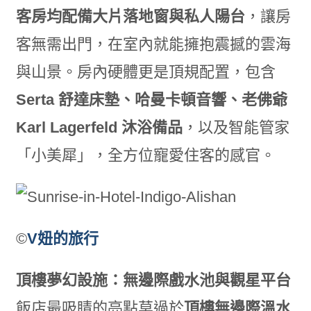
客房均配備大片落地窗與私人陽台
，讓房
客無需出門，在室內就能擁抱震撼的雲海
與山景。房內硬體更是頂規配置，包含
Serta 舒達床墊、哈曼卡頓音響、老佛爺
Karl Lagerfeld 沐浴備品
，以及智能管家
「小美犀」，全方位寵愛住客的感官。
©
V妞的旅行
頂樓夢幻設施：無邊際戲水池與觀星平台
飯店最吸睛的亮點莫過於
頂樓無邊際溫水