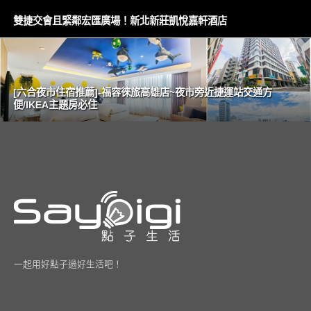
雙捷交會且緊鄰宏匯廣場！新北新莊凱悅嘉軒酒店
[六合夜市住宿推薦]-福容徠旅高雄店~夜市旁近捷運站交通方
便/IKEA主題房必住
一起用好點子過好生活吧！