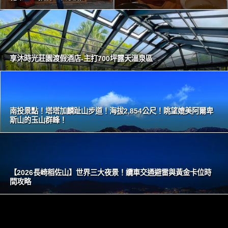
享沐時光莊園渡假酒店-主打700坪露天溫泉區
南投景點！塔塔加麟趾山步道！海拔2,854公尺！眺望媲美阿爾卑
斯山的玉山群峰！
【2026長崎稻佐山】世界三大夜景！纜車交通避雷與黃金卡位時
間攻略