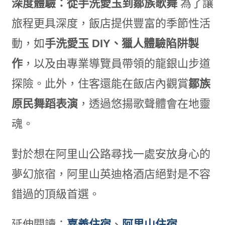
深度體驗：從手洗愛玉到鄒族歌舞
為了讓
旅程更具深度，飯店提供豐富的季節性活
動，如
手洗愛玉 DIY、獵人體驗陷阱製
作
，以及由專業導覽員帶領的龍銀山步道
探險。此外，住客還能在飯店內觀賞
鄒族
原民舞蹈表演
，透過悠揚歌聲體會在地靈
魂。
對於想在阿里山公路尋找一處安放身心的
夢幻旅宿，阿里山英迪格酒店絕對是不容
錯過的頂級首選。
延伸閱讀：
嘉義住宿
、
阿里山住宿