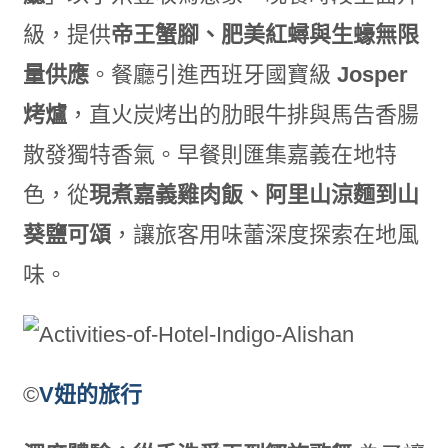
級，提供
帝王蟹腳、肥美紅蟳與生蠔無限
量供應
。餐廳引進西班牙國寶級
Josper
烤爐
，直火炭烤出的肋眼牛排與馬告香腸
散發獨特香氣。早餐則匯集嘉義在地特
色，從
現煮嘉義雞肉飯、阿里山涼麵到山
葵鹽可頌
，讓旅客用味蕾深度探索在地風
味。
©
V妞的旅行