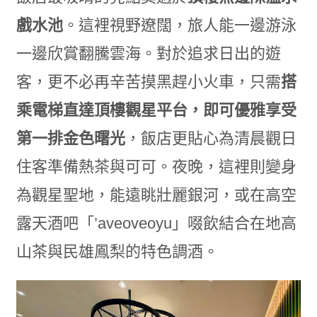
戲水池
。這裡視野遼闊，旅人能一邊游泳
一邊欣賞翻騰雲海。對於追求日出的遊
客，更不必再辛苦摸黑趕小火車，只需
搭
乘電梯直達頂樓觀星平台，即可優雅享受
第一排金色曙光
，飯店更貼心為清晨觀日
住客準備熱茶與可可。夜晚，這裡則變身
為觀星聖地，能遠眺壯麗銀河，或在高空
露天酒吧「’aveoveoyu」啜飲結合在地高
山茶與民雄鳳梨的特色調酒。