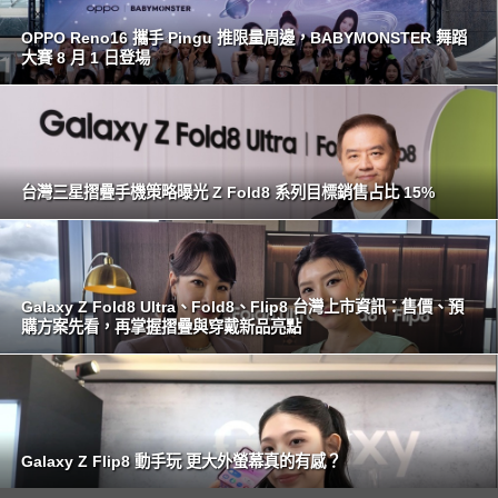
OPPO Reno16 攜手 Pingu 推限量周邊，BABYMONSTER 舞蹈
大賽 8 月 1 日登場
台灣三星摺疊手機策略曝光 Z Fold8 系列目標銷售占比 15%
Galaxy Z Fold8 Ultra、Fold8、Flip8 台灣上市資訊：售價、預
購方案先看，再掌握摺疊與穿戴新品亮點
Galaxy Z Flip8 動手玩 更大外螢幕真的有感？