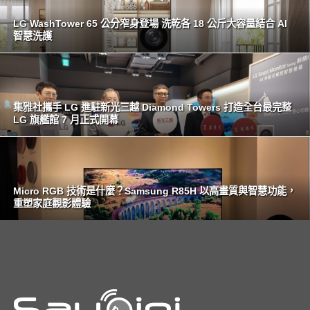
LG WashTower 65 公分窄身登場 洗乾各 18 公斤大容量結合 AI
智慧洗護
集雅社攜手 LG 進駐新光三越 Diamond Towers 打造全台最完整
LG 旗艦館 7 月正式開幕
Micro RGB 技術是什麼？Samsung R85H 以高畫質與智慧功能，
重塑家庭觀影體驗