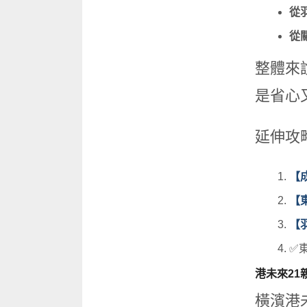
從
從
整體來
是省心
延伸攻
【
【
【
✅
港未來21
橫濱港