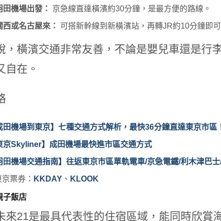
羽田機場出發：
京急線直達橫濱約30分鐘，是最方便的路線。
關西或名古屋來：
可搭新幹線到新橫濱站，再轉JR約10分鐘即
說，橫濱交通非常友善，不論是嬰兒車還是行
又自在。
略
成田機場到東京】七種交通方式解析，最快36分鐘直達東京市區
東京Skyliner】成田機場最快進市區交通方式
羽田機場交通指南】往返東京市區單軌電車/京急電鐵/利木津巴士
東京票券：
KKDAY
、
KLOOK
親子飯店
未來21是最具代表性的住宿區域，能同時欣賞