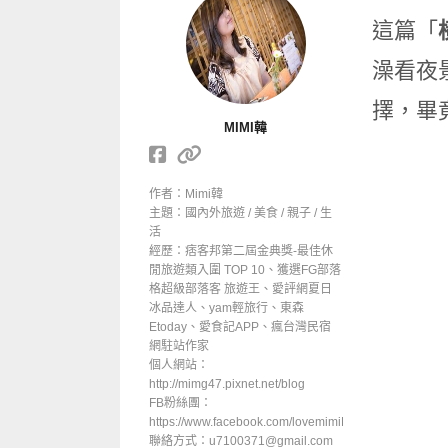
這篇「
澡看夜
擇，畢
MIMI韓
作者：Mimi韓
主題：國內外旅遊 / 美食 / 親子 / 生
活
經歷：痞客邦第二屆金典獎-最佳休
閒旅遊類入圍 TOP 10、獲選FG部落
格超級部落客 旅遊王、愛評網夏日
冰品達人、yam輕旅行、東森
Etoday、愛食記APP、瘋台灣民宿
網駐站作家
個人網站：
http://mimg47.pixnet.net/blog
FB粉絲團：
https://www.facebook.com/lovemimiHan
聯絡方式：u7100371@gmail.com