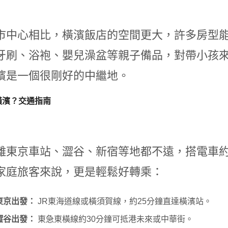
市中心相比，橫濱飯店的空間更大，許多房型
牙刷、浴袍、嬰兒澡盆等親子備品，對帶小孩
濱是一個很剛好的中繼地。
橫濱？交通指南
離東京車站、澀谷、新宿等地都不遠，搭電車
家庭旅客來說，更是輕鬆好轉乘：
東京出發：
JR東海道線或橫須賀線，約25分鐘直達橫濱站。
澀谷出發：
東急東橫線約30分鐘可抵港未來或中華街。