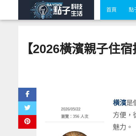
首頁
點
【2026橫濱親子住
好好玩
橫濱
是
2026/05/22
方便，
瀏覽：356 人次
魅力。