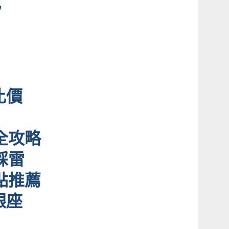
載
比價
全攻略
踩雷
點推薦
銀座