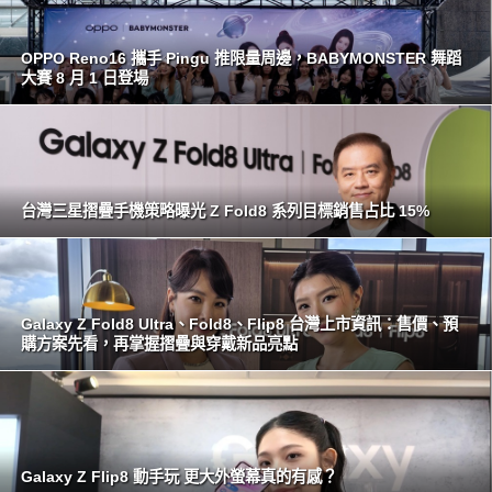
OPPO Reno16 攜手 Pingu 推限量周邊，BABYMONSTER 舞蹈
大賽 8 月 1 日登場
台灣三星摺疊手機策略曝光 Z Fold8 系列目標銷售占比 15%
Galaxy Z Fold8 Ultra、Fold8、Flip8 台灣上市資訊：售價、預
購方案先看，再掌握摺疊與穿戴新品亮點
Galaxy Z Flip8 動手玩 更大外螢幕真的有感？