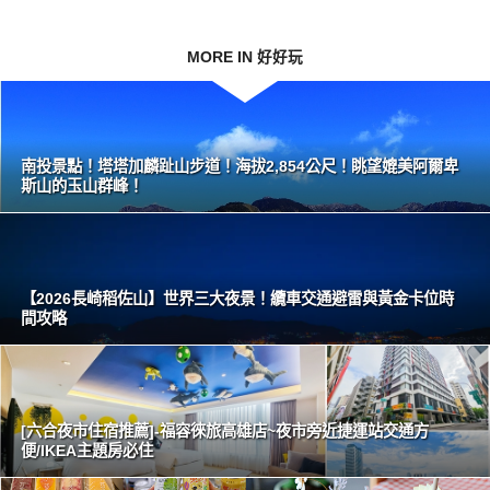
MORE IN 好好玩
南投景點！塔塔加麟趾山步道！海拔2,854公尺！眺望媲美阿爾卑
斯山的玉山群峰！
【2026長崎稻佐山】世界三大夜景！纜車交通避雷與黃金卡位時
間攻略
[六合夜市住宿推薦]-福容徠旅高雄店~夜市旁近捷運站交通方
便/IKEA主題房必住