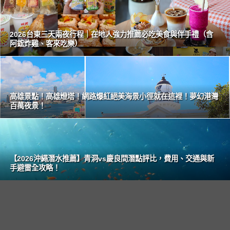
2026台東三天兩夜行程｜在地人強力推薦必吃美食與伴手禮（含
阿鋐炸雞、客來吃樂）
高雄景點！高雄燈塔！網路爆紅絕美海景小徑就在這裡！夢幻港灣
百萬夜景！
【2026沖繩潛水推薦】青洞vs慶良間潛點評比，費用、交通與新
手避雷全攻略！