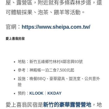
屋、露營區，附近就有多條森林步道，還
可體驗採果、泡茶、餵羊等活動。
官網：
https://www.sheipa.com.tw/
愛上喜翁民宿
地點：新竹五峰鄉竹林村4鄰忠興93號
參考：神殿帳一泊二食7,500元起
設施：晚餐BBQ、豪華寢具、盥洗室、公共意外
險
預約：
KLOOK
｜
KKDAY
愛上喜翁民宿是
新竹的豪華露營營地
，地