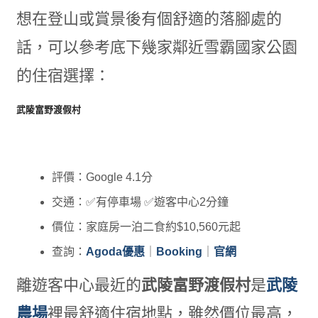
想在登山或賞景後有個舒適的落腳處的
話，可以參考底下幾家鄰近雪霸國家公園
的住宿選擇：
武陵富野渡假村
評價：Google 4.1分
交通：✅有停車場 ✅遊客中心2分鐘
價位：家庭房一泊二食約$10,560元起
查詢：
Agoda優惠
｜
Booking
｜
官網
離遊客中心最近的
武陵富野渡假村
是
武陵
農場
裡最舒適住宿地點，雖然價位最高，