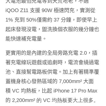
大電池最怕充電等到天荒地老，不過
iQOO Z11 支援 90W 極速閃充，實測從
1% 充到 50%僅需約 37 分鐘，即使早上
起床發現沒電，盥洗換個衣服的幾分鐘也
能快速補充電量。
更實用的是內建的全局旁路充電 2.0，插
著充電線玩遊戲或追劇時，電流會繞過電
池、直接幫電路板供電。加上有著精準覆
蓋機身核心發熱區域的
7,000mm²
大面
積
VC
均熱板，比起 iPhone 17 Pro Max
的 2,200
mm² 的 VC 均熱板要大上很多。