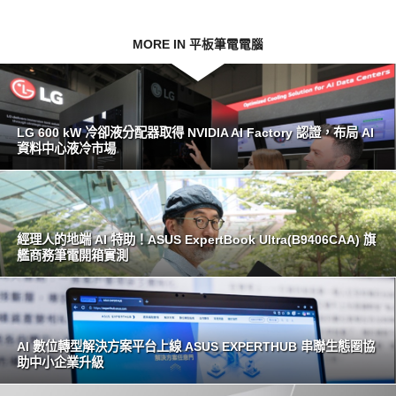
MORE IN 平板筆電電腦
LG 600 kW 冷卻液分配器取得 NVIDIA AI Factory 認證，布局 AI
資料中心液冷市場
經理人的地端 AI 特助！ASUS ExpertBook Ultra(B9406CAA) 旗
艦商務筆電開箱實測
AI 數位轉型解決方案平台上線 ASUS EXPERTHUB 串聯生態圈協
助中小企業升級