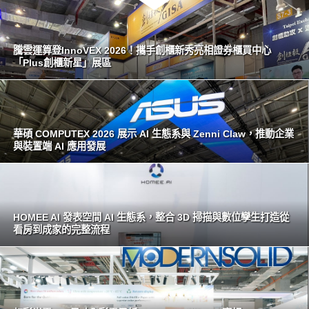
騰雲運算登InnoVEX 2026！攜手創櫃新秀亮相證券櫃買中心
「Plus創櫃新星」展區
華碩 COMPUTEX 2026 展示 AI 生態系與 Zenni Claw，推動企業
與裝置端 AI 應用發展
HOMEE AI 發表空間 AI 生態系，整合 3D 掃描與數位孿生打造從
看房到成家的完整流程