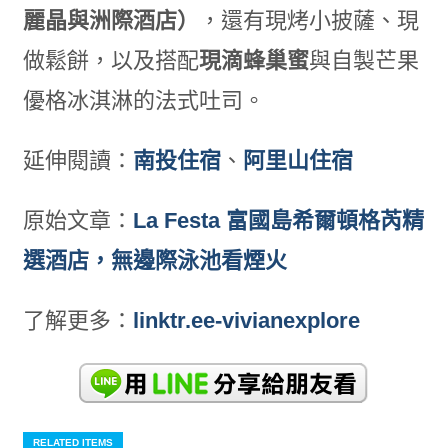
麗晶與洲際酒店）
，還有現烤小披薩、現
做鬆餅，以及搭配
現滴蜂巢蜜
與自製芒果
優格冰淇淋的法式吐司。
延伸閱讀：
南投住宿
、
阿里山住宿
原始文章：
La Festa 富國島希爾頓格芮精
選酒店，無邊際泳池看煙火
了解更多：
linktr.ee-vivianexplore
RELATED ITEMS