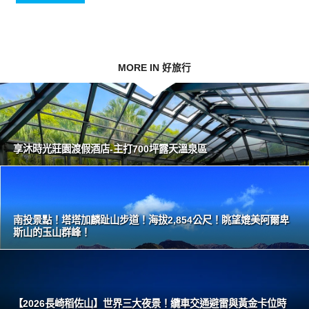
MORE IN 好旅行
享沐時光莊園渡假酒店-主打700坪露天溫泉區
南投景點！塔塔加麟趾山步道！海拔2,854公尺！眺望媲美阿爾卑
斯山的玉山群峰！
【2026長崎稻佐山】世界三大夜景！纜車交通避雷與黃金卡位時