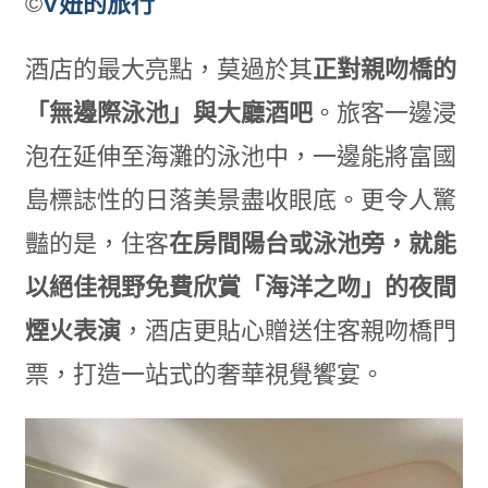
©
V妞的旅行
酒店的最大亮點，莫過於其
正對親吻橋的
「無邊際泳池」與大廳酒吧
。旅客一邊浸
泡在延伸至海灘的泳池中，一邊能將富國
島標誌性的日落美景盡收眼底。更令人驚
豔的是，住客
在房間陽台或泳池旁，就能
以絕佳視野免費欣賞「海洋之吻」的夜間
煙火表演
，酒店更貼心贈送住客親吻橋門
票，打造一站式的奢華視覺饗宴。