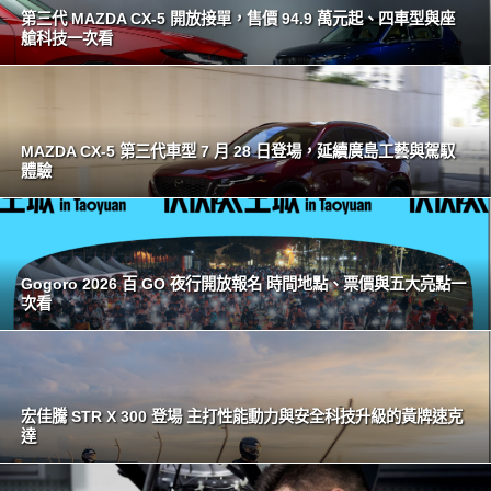
第三代 MAZDA CX-5 開放接單，售價 94.9 萬元起、四車型與座
艙科技一次看
MAZDA CX-5 第三代車型 7 月 28 日登場，延續廣島工藝與駕馭
體驗
Gogoro 2026 百 GO 夜行開放報名 時間地點、票價與五大亮點一
次看
宏佳騰 STR X 300 登場 主打性能動力與安全科技升級的黃牌速克
達