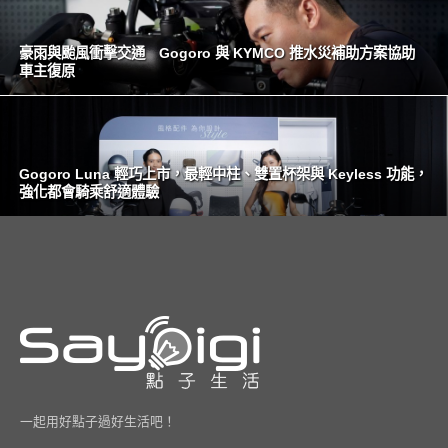
豪雨與颱風衝擊交通 Gogoro 與 KYMCO 推水災補助方案協助
車主復原
Gogoro Luna 輕巧上市，最輕中柱、雙置杯架與 Keyless 功能，
強化都會騎乘舒適體驗
一起用好點子過好生活吧！