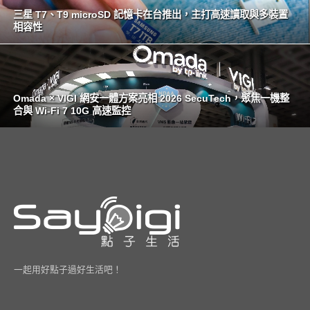
三星 T7、T9 microSD 記憶卡在台推出，主打高速讀取與多裝置
相容性
Omada × VIGI 網安一體方案亮相 2026 SecuTech，聚焦一機整
合與 Wi-Fi 7 10G 高速監控
一起用好點子過好生活吧！