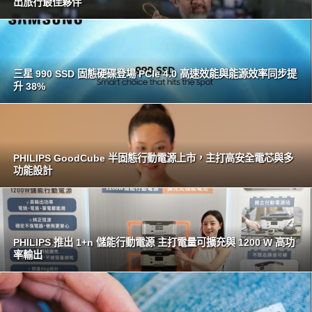
出旅行最佳夥伴
三星 990 SSD 固態硬碟登場 PCIe 4.0 高速效能與能源效率同步提
升 38%
PHILIPS GoodCube 半固態行動電源上市，主打高安全電芯與多
功能設計
PHILIPS 推出 1+n 儲能行動電源 主打電量可擴充與 1200 W 高功
率輸出