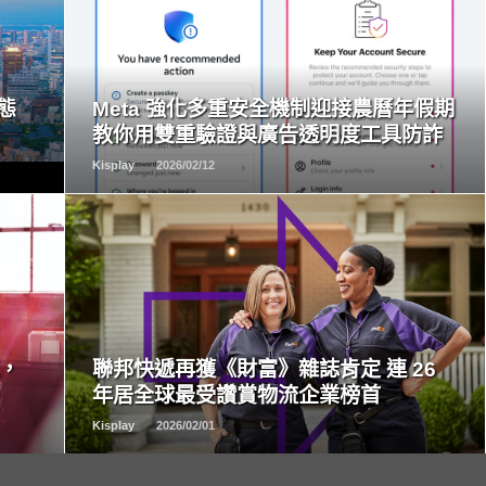
READ
MORE
生態
Meta 強化多重安全機制迎接農曆年假期
教你用雙重驗證與廣告透明度工具防詐
Kisplay
2026/02/12
READ
MORE
速，
聯邦快遞再獲《財富》雜誌肯定 連 26
年居全球最受讚賞物流企業榜首
Kisplay
2026/02/01