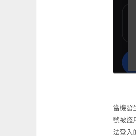
當機發
號被盜
法登入