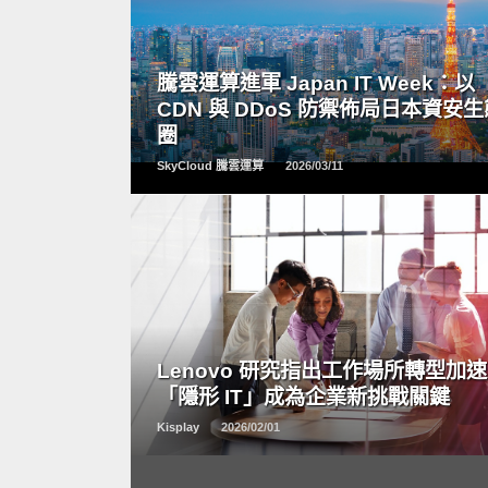
READ
MORE
騰雲運算進軍 Japan IT Week：以
CDN 與 DDoS 防禦佈局日本資安
圈
SkyCloud 騰雲運算
2026/03/11
READ
MORE
Lenovo 研究指出工作場所轉型加
「隱形 IT」成為企業新挑戰關鍵
Kisplay
2026/02/01