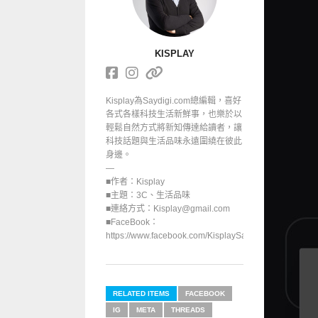
KISPLAY
Kisplay為Saydigi.com總編輯，喜好
各式各樣科技生活新鮮事，也樂於以
輕鬆自然方式將新知傳達給讀者，讓
科技話題與生活品味永遠圍繞在彼此
身邊。
—
■作者：Kisplay
■主題：3C、生活品味
■連絡方式：Kisplay@gmail.com
■FaceBook：
https://www.facebook.com/KisplaySayGoodbuy/
RELATED ITEMS
FACEBOOK
IG
META
THREADS