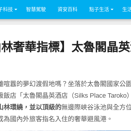
子科技
智慧駕駛
資安百科
點子生活
生
山林奢華指標】太魯閣晶英
離喧囂的夢幻渡假地嗎？坐落於太魯閣國家公
飯店「太魯閣晶英酒店（Silks Place Taroko
山林環繞，並以頂級的
無邊際峽谷泳池與全方
成為國內外旅客指名入住的奢華避風港。