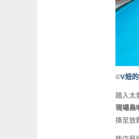
©
V妞
踏入太
現場鳥
換至放
飯店最