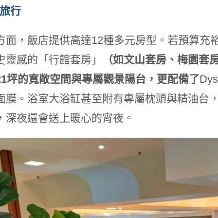
的旅行
方面，飯店提供高達12種多元房型。若預算充
史靈感的「行館套房」
（如文山套房、梅園套
21坪的寬敞空間與專屬觀景陽台，更配備了
Dy
面膜。浴室大浴缸甚至附有專屬枕頭與精油台
，深夜還會送上暖心的宵夜。