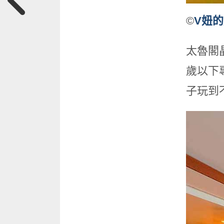
©
V妞
太魯閣
歲以下
子玩到