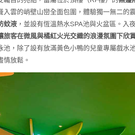
聳入雲的峭壁山巒全面包圍，體驗獨一無二的
防蚊液
，並設有恆溫熱水SPA池與火盆區。入
讓旅客在微風與橘紅火光交織的浪漫氛圍下欣賞
泳池，除了設有放滿黃色小鴨的兒童專屬戲水
盡情放鬆。