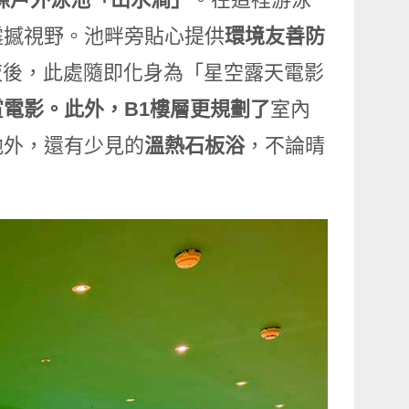
震撼視野。池畔旁貼心提供
環境友善防
夜後，此處隨即化身為「星空露天電影
電影。此外，B1樓層更規劃了
室內
池外，還有少見的
溫熱石板浴
，不論晴