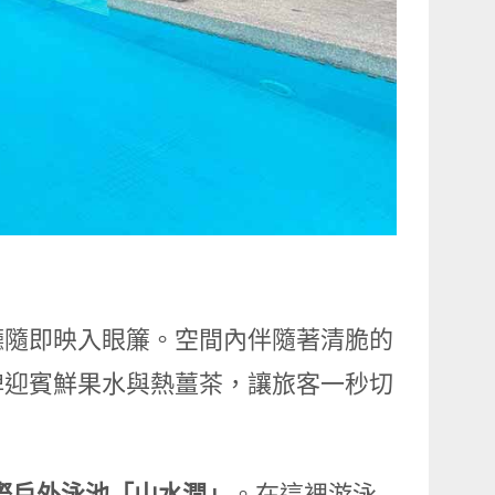
廳隨即映入眼簾。空間內伴隨著清脆的
牌迎賓鮮果水與熱薑茶，讓旅客一秒切
際戶外泳池「山水澗」
。在這裡游泳