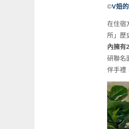
©
V妞
在住宿
所」歷
內擁有
研聯名
伴手禮