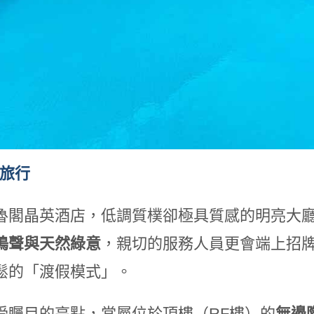
的旅行
魯閣晶英酒店，低調質樸卻極具質感的明亮大
鳴聲與天然綠意
，親切的服務人員更會端上招
鬆的「渡假模式」。
受矚目的亮點，當屬位於頂樓（RF樓）的
無邊