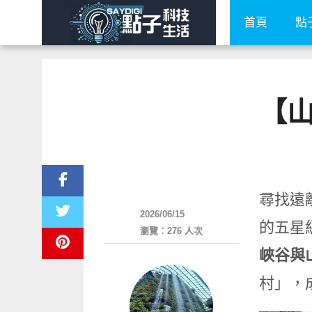
首頁
點
【
好旅行
尋找遠
2026/06/15
的五星級
瀏覽：276 人次
峽谷與
村」，