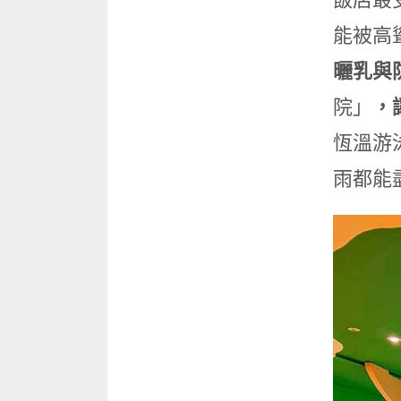
能被高
曬乳與
院」
，
恆溫游
雨都能