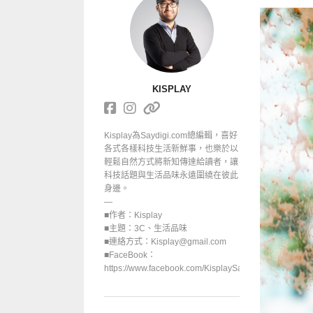
KISPLAY
Kisplay為Saydigi.com總編輯，喜好
各式各樣科技生活新鮮事，也樂於以
輕鬆自然方式將新知傳達給讀者，讓
科技話題與生活品味永遠圍繞在彼此
身邊。
—
■作者：Kisplay
■主題：3C、生活品味
■連絡方式：Kisplay@gmail.com
■FaceBook：
https://www.facebook.com/KisplaySayGoodbuy/