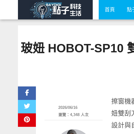
首頁
點
玻妞 HOBOT-SP
生活家電
擦窗機器
2026/06/16
妞雙刮
瀏覽：4,348 人次
設計與