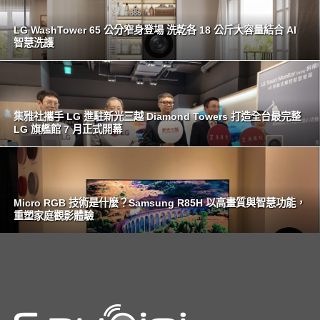
LG WashTower 65 公分窄身登場 洗乾各 18 公斤大容量結合 AI
智慧洗護
集雅社攜手 LG 進駐新光三越 Diamond Towers 打造全台最完整
LG 旗艦館 7 月正式開幕
Micro RGB 技術是什麼？Samsung R85H 以高畫質與智慧功能，
重塑家庭觀影體驗