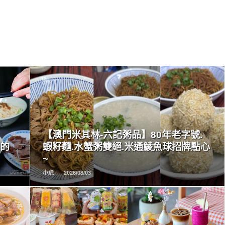
READ
MORE
【澳門米其林-六記粥品】80年老字號.
田的
蝦籽麵.水蟹粥雙絕.米通鯪魚球招牌點心
~
小虎
2026/08/03