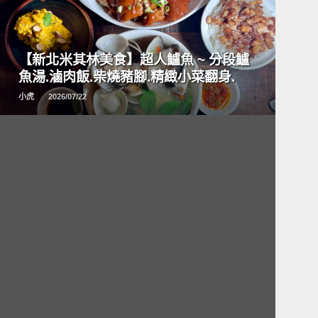
READ
MORE
【新北米其林美食】超人鱸魚 ~ 分段鱸
魚湯.滷肉飯.柴燒豬腳.精緻小菜翻身.
小虎
2026/07/22