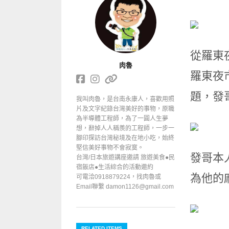
從羅東
肉魯
羅東夜
題，發
我叫肉魯，是台南永康人，喜歡用照
片及文字紀錄台灣美好的事物，原職
為半導體工程師，為了一圓人生夢
想，辭掉人人稱羨的工程師，一步一
腳印探訪台灣秘境及在地小吃，始終
堅信美好事物不會寂寞。
發哥本
台灣/日本旅遊講座邀請 旅遊美食●民
宿飯店●生活綜合的活動邀約
為他的
可電洽0918879224，找肉魯或
Email聯繫 damon1126@gmail.com
RELATED ITEMS