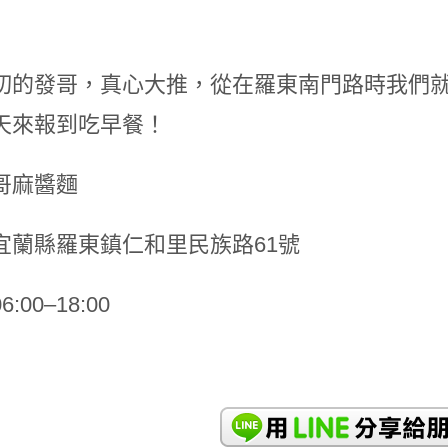
切的發哥，真心大推，從在羅東南門路時我們
天來報到吃早餐！
哥麻醬麵
宜蘭縣羅東鎮仁和里民族路61號
:00–18:00