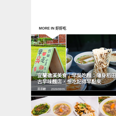
MORE IN 好好吃
READ
MORE
宜蘭礁溪美食｜早吳吃麵：隱身稻
古早味麵店，想吃記得早點來
呆呆齡
2026/08/05