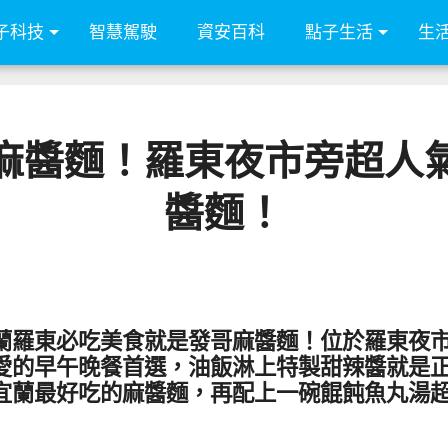
子科技
智慧駕駛
資安百科
點子生活
生
麻醬麵！羅東夜市旁超人
醬麵！
蘭羅東必吃美食就是發哥麻醬麵！位於羅東夜
愛的早午晚餐首選，油飯淋上特製甜辣醬就是
宜蘭最好吃的麻醬麵，再配上一碗餛飩魚丸湯