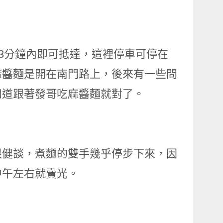
，3分鐘內即可抵達，這裡停車可停在
麻醬麵是開在南門路上，後來有一些問
知道跟著發哥吃麻醬麵就對了。
很健談，煮麵的雙手幾乎停步下來，因
中午左右就賣光。