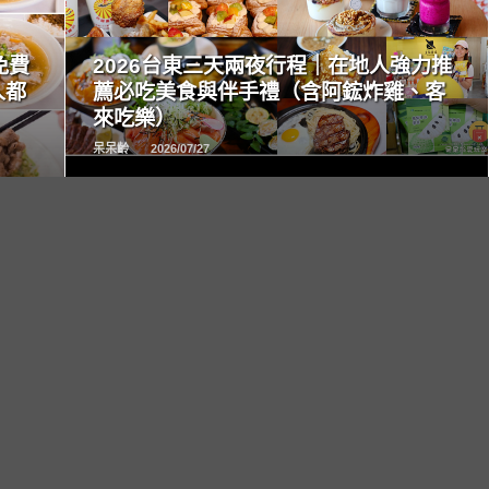
READ
MORE
免費
2026台東三天兩夜行程｜在地人強力推
人都
薦必吃美食與伴手禮（含阿鋐炸雞、客
來吃樂）
呆呆齡
2026/07/27