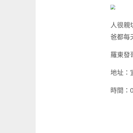
人很親
爸都每
羅東發
地址：
時間：06