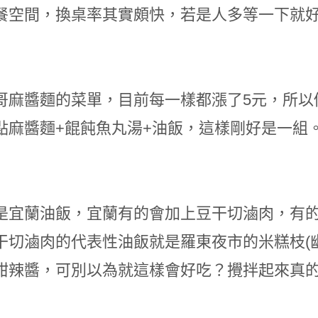
餐空間，換桌率其實頗快，若是人多等一下就
哥麻醬麵的菜單，目前每一樣都漲了5元，所以
點麻醬麵+餛飩魚丸湯+油飯，這樣剛好是一組
是宜蘭油飯，宜蘭有的會加上豆干切滷肉，有
干切滷肉的代表性油飯就是羅東夜市的米糕枝(
甜辣醬，可別以為就這樣會好吃？攪拌起來真