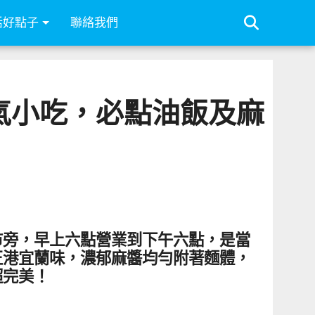
活好點子
聯絡我們
氣小吃，必點油飯及麻
市旁，早上六點營業到下午六點，是當
正港宜蘭味，濃郁麻醬均勻附著麵體，
超完美！