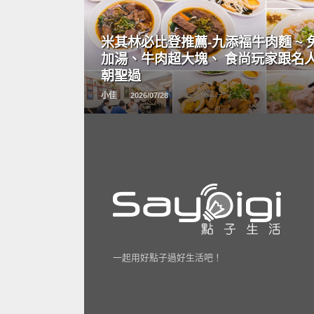
READ
MORE
米其林必比登推薦-九添福牛肉麵 ~ 
加湯、牛肉超大塊、 食尚玩家跟名
朝聖過
小佳
2026/07/28
一起用好點子過好生活吧！