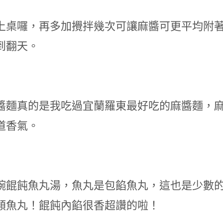
上桌囉，再多加攪拌幾次可讓麻醬可更平均附
到翻天。
醬麵真的是我吃過宜蘭羅東最好吃的麻醬麵，
道香氣。
碗餛飩魚丸湯，魚丸是包餡魚丸，這也是少數
類魚丸！餛飩內餡很香超讚的啦！