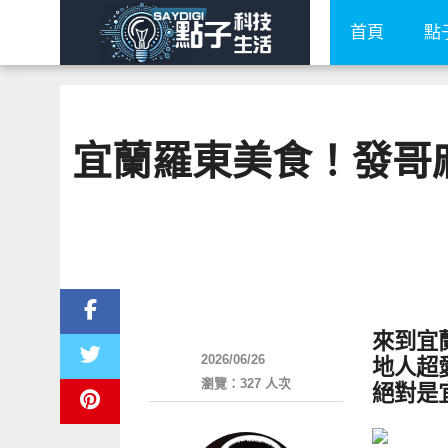
首頁
點
宜蘭羅東美食！發哥
好好吃
來到宜
2026/06/26
地人超
瀏覽：327 人次
絕對是