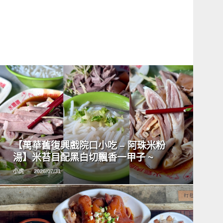
READ
MORE
【萬華舊復興戲院口小吃 – 阿珠米粉
湯】米苔目配黑白切飄香一甲子 ~
小虎
2026/07/31