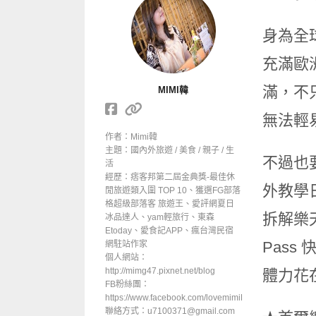
身為全
充滿歐
滿，不
MIMI韓
無法輕
作者：Mimi韓
主題：國內外旅遊 / 美食 / 親子 / 生
不過也
活
經歷：痞客邦第二屆金典獎-最佳休
外教學
閒旅遊類入圍 TOP 10、獲選FG部落
格超級部落客 旅遊王、愛評網夏日
拆解樂
冰品達人、yam輕旅行、東森
Etoday、愛食記APP、瘋台灣民宿
Pas
網駐站作家
個人網站：
http://mimg47.pixnet.net/blog
體力花
FB粉絲團：
https://www.facebook.com/lovemimiHan
聯絡方式：u7100371@gmail.com