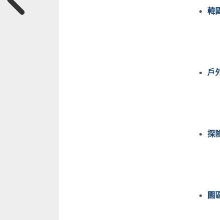
韓
戶
探
園