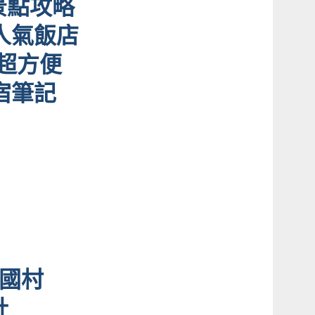
景點攻略
人氣飯店
超方便
宿筆記
法國村
計