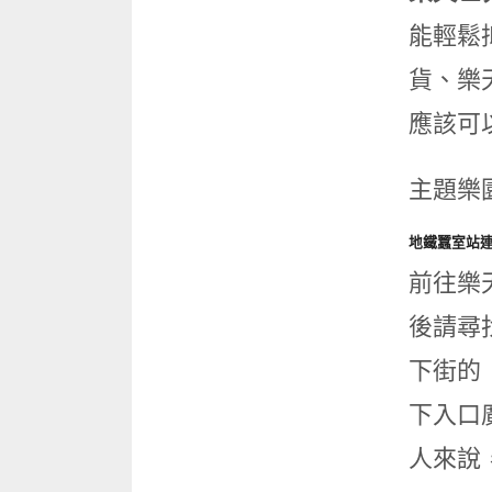
能輕鬆
貨、樂
應該可
主題樂
地鐵蠶室站
前往樂
後請尋
下街的「
下入口
人來說