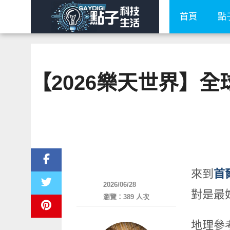
首頁
點
【2026樂天世界】全
好好玩
來到
首
2026/06/28
對是最
瀏覽：389 人次
地理參