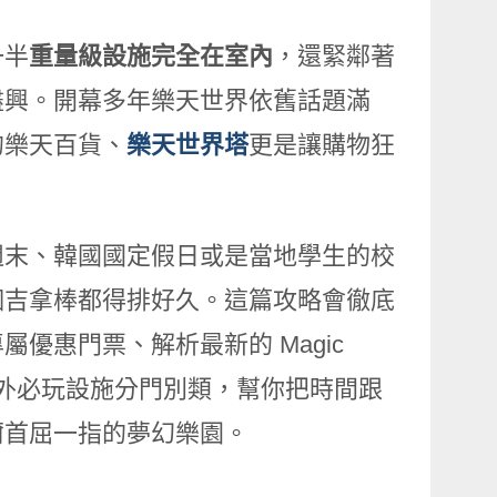
一半
重量級設施完全在室內
，還緊鄰著
盡興。開幕多年樂天世界依舊話題滿
的樂天百貨、
樂天世界塔
更是讓購物狂
週末、韓國國定假日或是當地學生的校
個吉拿棒都得排好久。這篇攻略會徹底
優惠門票、解析最新的 Magic
內外必玩設施分門別類，幫你把時間跟
爾首屈一指的夢幻樂園。