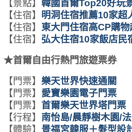
【景點】
韓國首爾Top20好玩
【住宿】
明洞住宿推薦10家超
【住宿】
東大門住宿高CP購物
【住宿】
弘大住宿10家飯店民
★首爾自由行熱門旅遊票券
【門票】
樂天世界快速通關
【門票】
愛寶樂園電子門票
【門票】
首爾樂天世界塔門票
【行程】
南怡島/晨靜樹木園/
【體驗】
景福宮韓服＋髮型設