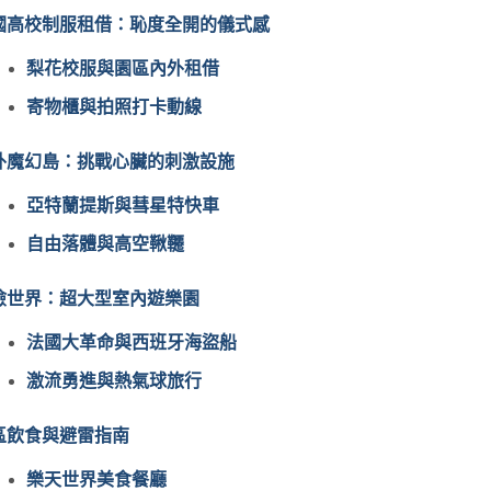
國高校制服租借：恥度全開的儀式感
梨花校服與園區內外租借
寄物櫃與拍照打卡動線
外魔幻島：挑戰心臟的刺激設施
亞特蘭提斯與彗星特快車
自由落體與高空鞦韆
險世界：超大型室內遊樂園
法國大革命與西班牙海盜船
激流勇進與熱氣球旅行
區飲食與避雷指南
樂天世界美食餐廳