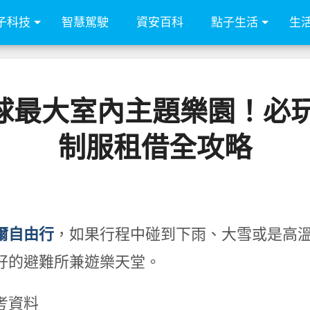
子科技
智慧駕駛
資安百科
點子生活
生
球最大室內主題樂園！必玩、M
制服租借全攻略
爾自由行
，如果行程中碰到下雨、大雪或是高
好的避難所兼遊樂天堂。
考資料