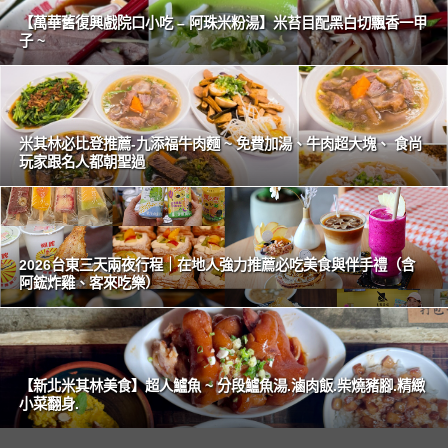
【萬華舊復興戲院口小吃 – 阿珠米粉湯】米苔目配黑白切飄香一甲
子 ~
米其林必比登推薦-九添福牛肉麵 ~ 免費加湯、牛肉超大塊、 食尚
玩家跟名人都朝聖過
2026台東三天兩夜行程｜在地人強力推薦必吃美食與伴手禮（含
阿鋐炸雞、客來吃樂）
【新北米其林美食】超人鱸魚 ~ 分段鱸魚湯.滷肉飯.柴燒豬腳.精緻
小菜翻身.