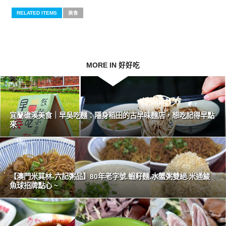
RELATED ITEMS
美食
MORE IN 好好吃
宜蘭礁溪美食｜早吳吃麵：隱身稻田的古早味麵店，想吃記得早點
來
【澳門米其林-六記粥品】80年老字號.蝦籽麵.水蟹粥雙絕.米通鯪
魚球招牌點心 ~