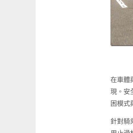
在車體
現。安
困模式
針對騎乘