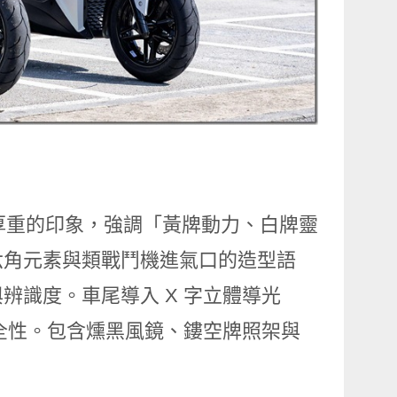
較為厚重的印象，強調「黃牌動力、白牌靈
六角元素與類戰鬥機進氣口的造型語
辨識度。車尾導入 X 字立體導光
安全性。包含燻黑風鏡、鏤空牌照架與