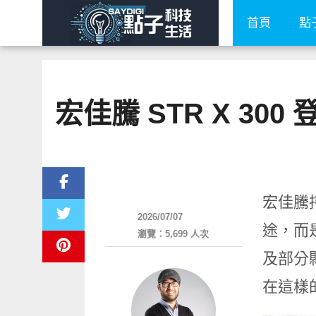
首頁
點
宏佳騰 STR X 3
智慧駕駛
宏佳騰
2026/07/07
途，而
瀏覽：5,699 人次
及部分
在這樣