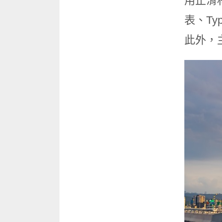
用止滑
表、Ty
此外，