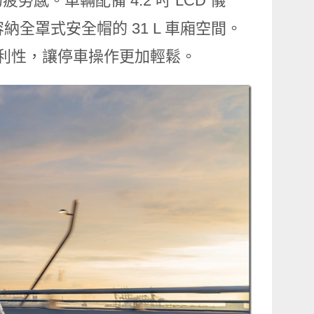
。車輛配備 4.2 吋 LCD 儀
可容納全罩式安全帽的 31 L 車廂空間。
便利性，讓停車操作更加輕鬆。