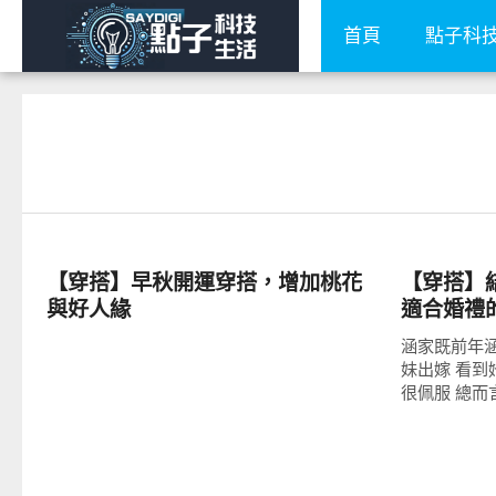
首頁
點子科
流行指標
流行指標
【穿搭】早秋開運穿搭，增加桃花
【穿搭】
與好人緣
適合婚禮
涵家既前年涵
妹出嫁 看到
很佩服 總而