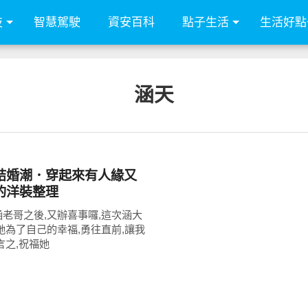
技
智慧駕駛
資安百科
點子生活
生活好點
涵天
結婚潮．穿起來有人緣又
的洋裝整理
老哥之後,又辦喜事囉,這次涵大
她為了自己的幸福,勇往直前,讓我
言之,祝福她