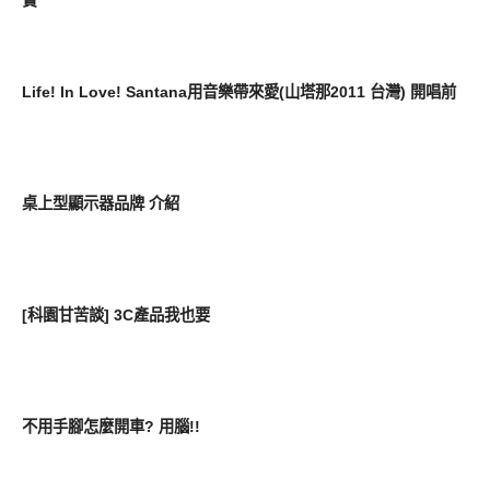
實
好藝文
Life! In Love! Santana用音樂帶來愛(山塔那2011 台灣) 開唱前
科技學堂
桌上型顯示器品牌 介紹
新奇產品
[科園甘苦談] 3C產品我也要
新奇產品
不用手腳怎麼開車? 用腦!!