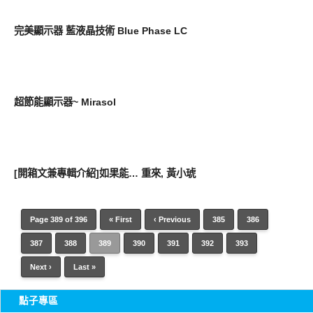
科技學堂
完美顯示器 藍液晶技術 Blue Phase LC
科技學堂
超節能顯示器~ Mirasol
好藝文
[開箱文兼專輯介紹]如果能… 重來, 黃小琥
Page 389 of 396
« First
‹ Previous
385
386
387
388
389
390
391
392
393
Next ›
Last »
點子專區